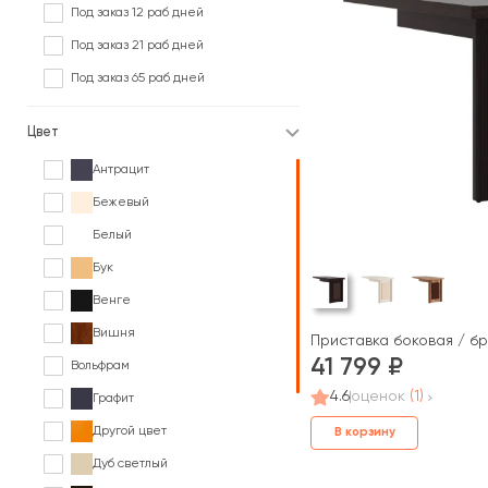
Под заказ 12 раб дней
Под заказ 21 раб дней
Под заказ 65 раб дней
Цвет
Антрацит
Бежевый
Белый
Бук
Венге
Вишня
Приставка боковая / б
41 799
Вольфрам
4.6
оценок
(1)
Графит
Другой цвет
В корзину
Дуб светлый