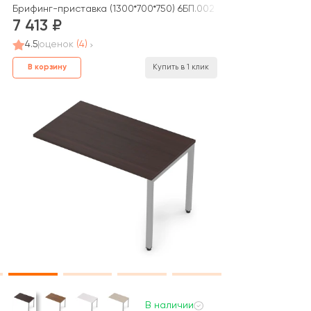
67 AVANCE
Брифинг-приставка (1300*700*750) 6БП.002 AVANCE
7 413
4.5
оценок
(4)
В корзину
Купить в 1 клик
В наличии