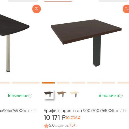
%
%
В наличии
В наличии
x904x765 Фёст / First
Брифинг приставка 900x700x765 Фёст / Firs
10 171
10 706
5.0
оценок
(5)