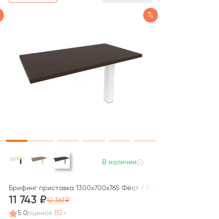
%
В наличии
t
Брифинг приставка 1300x700x765 Фёст / First
11 743
12 361
5.0
оценок
(5)