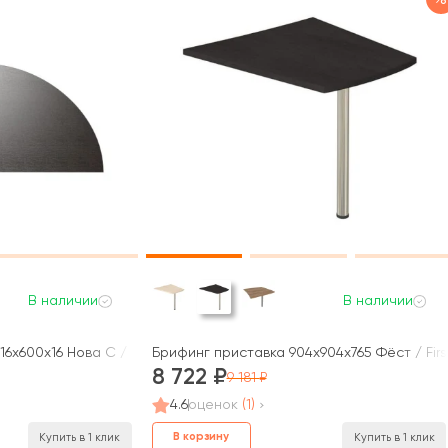
В наличии
В наличии
16x600x16 Нова С / Nova S
Брифинг приставка 904x904x765 Фёст / Firs
8 722
9 181
4.6
оценок
(1)
В корзину
Купить в 1 клик
Купить в 1 клик