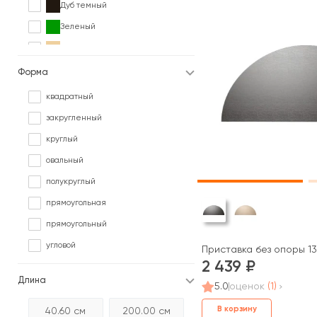
Дуб темный
Зеленый
Клен
Коричневый
Форма
Ольха
квадратный
Орех
закругленный
Палисандр
круглый
Серый
овальный
Сосна
полукруглый
Черный
прямоугольная
Ясень
прямоугольный
угловой
Приставка без опоры 13
2 439
Длина
5.0
оценок
(1)
В корзину