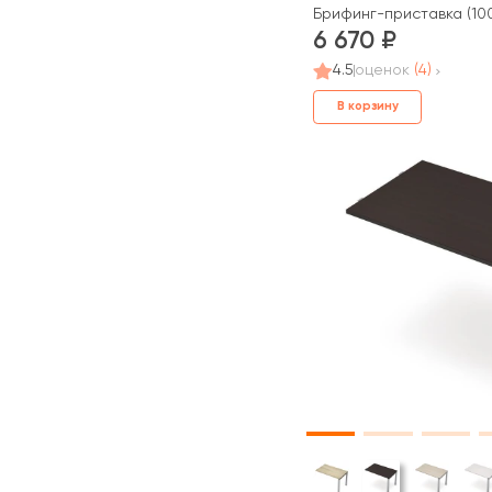
Брифинг-приставка (100
6 670
4.5
оценок
(4)
В корзину