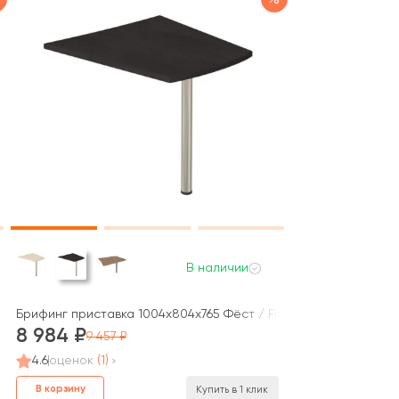
В наличии
t
Брифинг приставка 1004x804x765 Фёст / First
8 984
9 457
4.6
оценок
(1)
В корзину
Купить в 1 клик