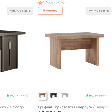
4.7
оценок
(9)
В корзину
Купить в 1 клик
Купить в 1 клик
В наличии
В наличии
аго / Chicago
Брифинг- приставка Ливерпуль / Liverpool