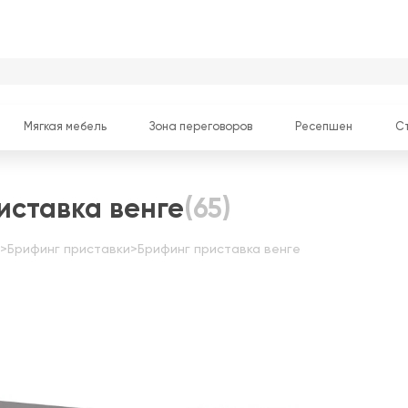
Мягкая мебель
Зона переговоров
Ресепшен
С
иставка венге
(65)
>
Брифинг приставки
>
Брифинг приставка венге