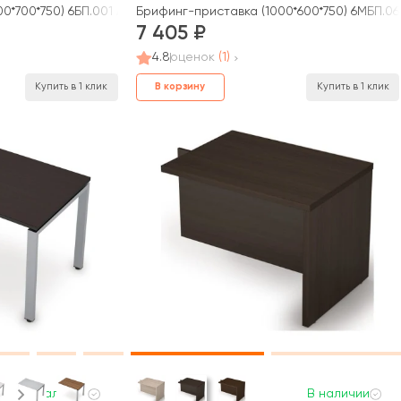
0*700*750) 6БП.001 AVANCE
Брифинг-приставка (1000*600*750) 6МБП.0
7 405
4.8
оценок
(1)
В корзину
Купить в 1 клик
Купить в 1 клик
В наличии
В наличии