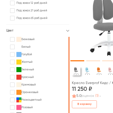
Под заказ 12 раб дней
Под заказ 21 раб дней
Под заказ 65 раб дней
Цвет
Бежевый
Белый
Голубой
Желтый
Зеленый
Красный
Кресло Everprof Кидс / 
Кремовый
11 250
Оранжевый
5.0
оценок
(1)
Разноцветный
В корзину
Розовый