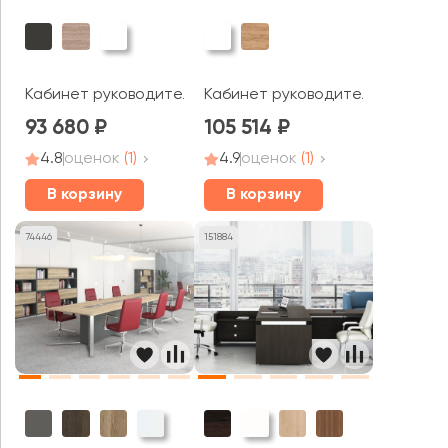
Кабинет руководителя Сирио / Sirio
Кабинет руководителя Фойл / Fo
93 680
105 514
4.8
оценок
(1)
4.9
оценок
(1)
В корзину
В корзину
74446
151884