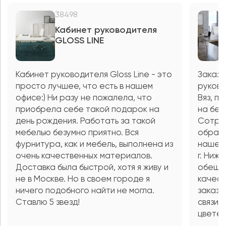
38498
6
Кабинет руководителя
К
GLOSS LINE
С
S
Кабинет руководителя Gloss Line - это
Заказы
просто лучшее, что есть в нашем
руково
офисе:) Ни разу не пожалела, что
Вяз, п
приобрела себе такой подарок на
на бес
день рождения. Работать за такой
Сотруд
мебелью безумно приятно. Вся
обратн
фурнитура, как и мебель, выполнена из
нашего
очень качественных материалов.
г. Ниж
Доставка была быстрой, хотя я живу и
обеща
не в Москве. Но в своем городе я
качест
ничего подобного найти не могла.
заказа
Ставлю 5 звезд!
связи 
цвете 