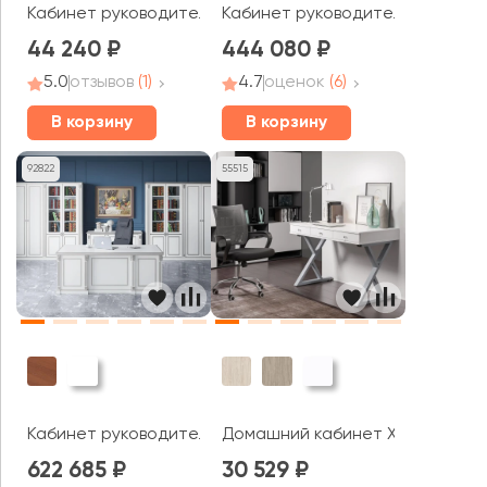
Кабинет руководителя Метал Систем / Metal System
Кабинет руководителя Ancona
44 240
444 080
5.0
отзывов
(1)
4.7
оценок
(6)
В корзину
В корзину
92822
55515
Кабинет руководителя Вена / Vienna
Домашний кабинет Хоум Офис /
622 685
30 529