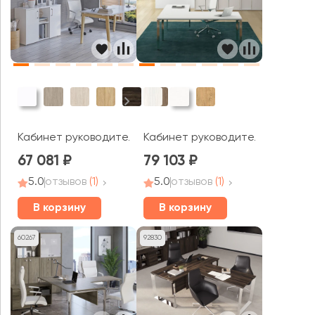
Кабинет руководителя Оникс Вуд Директ / Onix Wood 
Кабинет руководителя GLOSS L
67 081
79 103
5.0
отзывов
(1)
5.0
отзывов
(1)
В корзину
В корзину
60267
92830