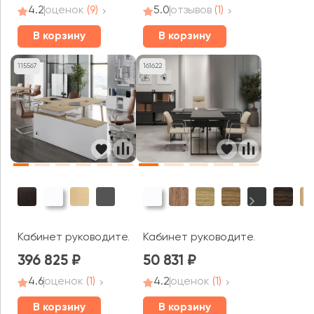
4.2
оценок
(9)
5.0
отзывов
(1)
В корзину
В корзину
115567
161622
Кабинет руководителя Фреско / Fresco
Кабинет руководителя Рифт Дире
396 825
50 831
4.6
оценок
(1)
4.2
оценок
(1)
В корзину
В корзину