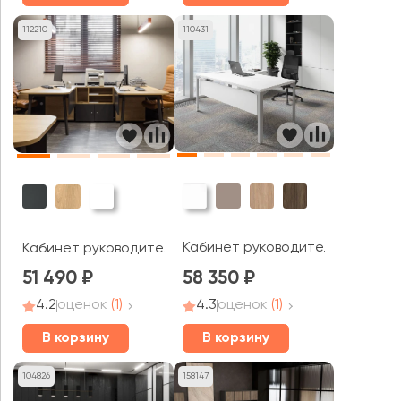
112210
110431
Кабинет руководителя Рэй Экзе
Кабинет руководителя Flex
51 490
58 350
4.2
оценок
(1)
4.3
оценок
(1)
В корзину
В корзину
104826
158147