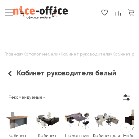
Главная
>
Каталог мебели
>
Кабинет руководителя
>
Кабинет ру
Кабинет руководителя белый
Рекомендуемые
Кабинет
Кабинет
Домашний
Кабинет для
Небол