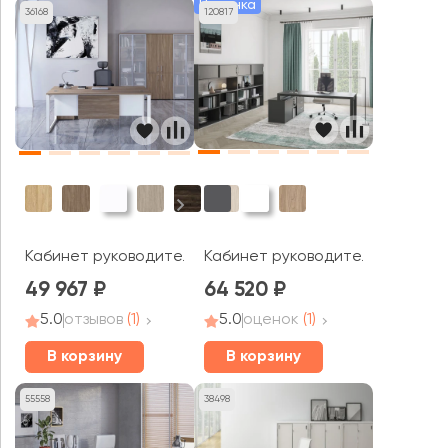
Новинка
36168
120817
Кабинет руководителя Аллегро к
Кабинет руководителя Оникс Директ / Onix Direct
49 967
64 520
5.0
отзывов
(1)
5.0
оценок
(1)
В корзину
В корзину
55558
38498