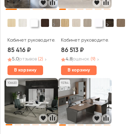
Кабинет руководителя Метал Систем Директ / Metal S
Кабинет руководителя Оникс Ди
85 416
86 513
5.0
отзывов
(2)
4.8
оценок
(9)
В корзину
В корзину
106620
92764