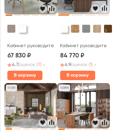
Кабинет руководителя Smart Di
Кабинет руководителя Артвуд Экзекьютив / Artwood Ex
67 830
84 770
4.7
оценок
(7)
4.9
оценок
(1)
В корзину
В корзину
157281
163898