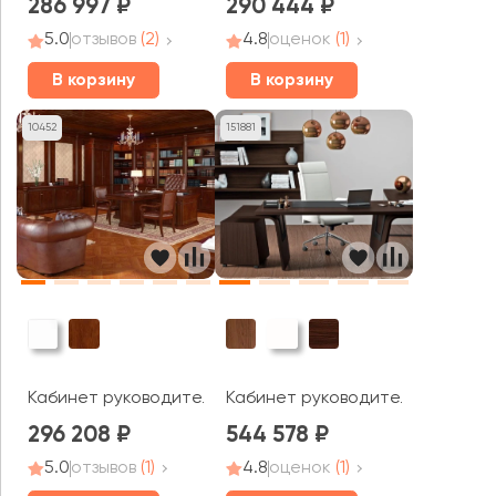
286 997
290 444
5.0
отзывов
(2)
4.8
оценок
(1)
В корзину
В корзину
10452
151881
Кабинет руководителя Монарх / Monarch
Кабинет руководителя Larus
296 208
544 578
5.0
отзывов
(1)
4.8
оценок
(1)