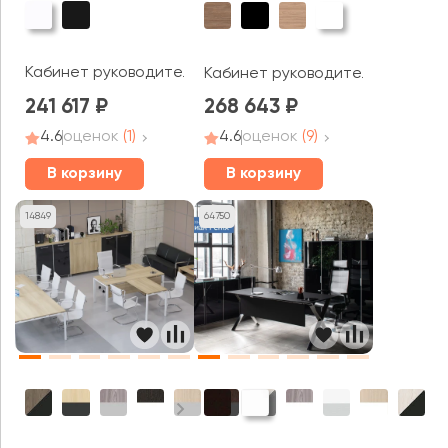
Кабинет руководителя Кросс / Cross
Кабинет руководителя Асти П / 
241 617
268 643
4.6
оценок
(1)
4.6
оценок
(9)
В корзину
В корзину
14849
64750