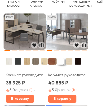
эконом
премиум
кабинет
женщины-
каби
класса
класса
руководителя
152008
164280
Кабинет руководителя Стайл Проджект Директ / Style 
Кабинет руководителя Тренд / 
38 925
40 885
5.0
оценок
(1)
5.0
оценок
(1)
В корзину
В корзину