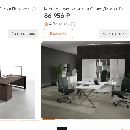
тайл Проджект Директ / Style Project Direct
Кабинет руководителя Оникс Директ Люкс /
86 956
4.8
оценок
(9)
В корзину
Купить в 1 клик
Купить в 1 клик