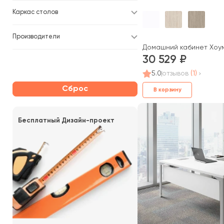
МДФ/экокожа
Каркас столов
МДФ/кожа
Производители
тамбурат
Домашний кабинет Хоум
тамбурат/массив
30 529
5.0
отзывов
(1)
Сброс
В корзину
Бесплатный Дизайн-проект