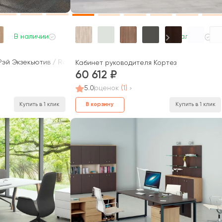
В наличии
В наличии
эй Экзекьютив / Ray Executive
Кабинет руководителя Кортез
60 612
5.0
оценок
(1)
Купить в 1 клик
В корзину
Купить в 1 клик