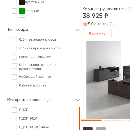
Дуб темный
Кабинет руководителя С
Зеленый
38 925
Клен
5.0
оценок
(1)
Орех
Тип товара
В корзину
Палисандр
Кабинет эконом класса
Серый
Кабинет премиум класса
Сосна
Домашний кабинет
Черный
Кабинет для женщины-
руководителя
Ясень
Небольшой кабинет
Рабочий кабинет
Материал столешницы
ЛДСП
ЛДСП/МДФ
ЛДСП/МДФ/шпон