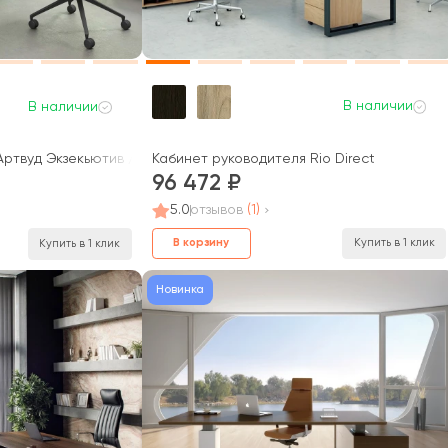
В наличии
В наличии
Кабинет руководителя Rio Direct
ртвуд Экзекьютив / Artwood Executive
96 472
5.0
отзывов
(1)
В корзину
Купить в 1 клик
Купить в 1 клик
Новинка