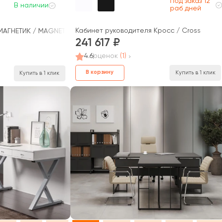
Под заказ 12
В наличии
раб дней
Кабинет руководителя Кросс / Cross
МАГНЕТИК / MAGNETIC
241 617
4.6
оценок
(1)
В корзину
Купить в 1 клик
Купить в 1 клик