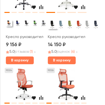
Кресло руководителя RV ЧЕЙР Смарт / Smart (8074)
Кресло руководителя Norden Ай
9 156
14 150
5.0
отзывов
(1)
5.0
оценок
(6)
В корзину
В корзину
95324
95326