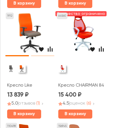
В корзину
В корзину
Количество ограничено
1912
64560
Кресло Like
Кресло CHAIRMAN 840 белый п
13 839
15 400
5.0
отзывов
(1)
4.5
оценок
(6)
В корзину
В корзину
110498
156945