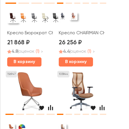
Кресло Бюрократ CH-993
Кресло CHAIRMAN CH566
21 868
26 256
4.8
оценок
(1)
4.4
оценок
(1)
В корзину
В корзину
156947
103844