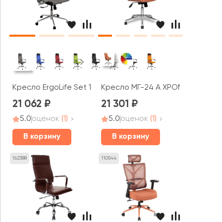
Кресло ErgoLife Set 12 052 (Серый 236.16.1.403)
Кресло МГ-24 А ХРОМ ПАУК
21 062
21 301
5.0
оценок
(1)
5.0
оценок
(1)
В корзину
В корзину
162388
110544