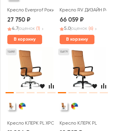
Кресло Everprof Роки / Rocky
Кресло RV ДИЗАЙН Россо / Rosso
27 750
66 059
4.7
оценок
(1)
5.0
оценок
(6)
В корзину
В корзину
156981
156979
Кресло КЛЕРК PL ХРОМ
Кресло КЛЕРК PL