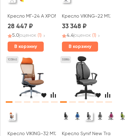
Кресло МГ-24 А ХРОМ ПАУК 4 ЛУЧА
Кресло VIKING-22 M122В-3
28 447
33 348
5.0
оценок
(1)
4.4
оценок
(1)
В корзину
В корзину
103845
55886
Кресло VIKING-32 M123В-3
Кресло Synif New Trans