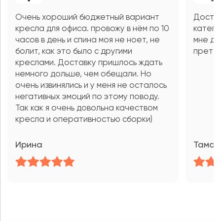
Очень хороший бюджетный вариант
Достой
кресла для офиса. провожу в нём по 10
катего
часов в день и спина моя не ноет, не
мне до
болит, как это было с другими
претен
креслами. Доставку пришлось ждать
немного дольше, чем обещали. Но
очень извинялись и у меня не осталось
негативных эмоций по этому поводу.
Так как я очень довольна качеством
кресла и оперативностью сборки)
Ирина
Тамар