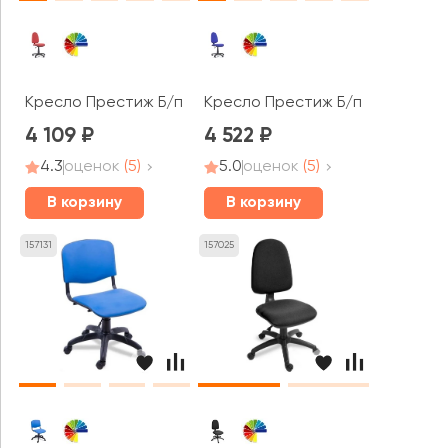
Кресло Престиж Б/п овалина/пластик
Кресло Престиж Б/п пластик
4 109
4 522
4.3
оценок
(5)
5.0
оценок
(5)
В корзину
В корзину
157131
157025