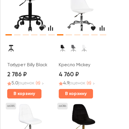
Табурет Billy Black
Кресло Mickey
2 786
4 760
5.0
оценок
(6)
4.9
оценок
(6)
В корзину
В корзину
66085
66086