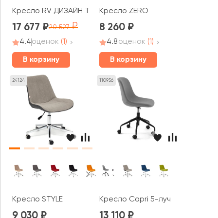
Кресло RV ДИЗАЙН Тед / Ted (KA21)
Кресло ZERO
17 677
8 260
20 527
4.4
оценок
(1)
4.8
оценок
(1)
В корзину
В корзину
24124
110956
Кресло STYLE
Кресло Capri 5-луч
9 030
13 110