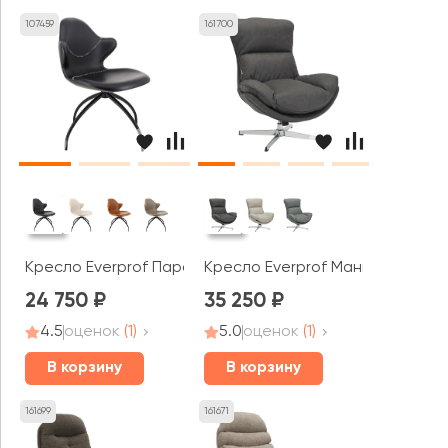
107459
161700
Кресло Everprof Парадис / Paradise
Кресло Everprof Манго / Mango
24 750
35 250
4.5
оценок
(1)
5.0
оценок
(1)
В корзину
В корзину
161699
161671