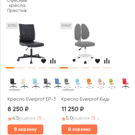
Офисные
кресла
Престиж
107352
107407
Кресло Everprof EP-300
Кресло Everprof Кидс / Kids 103
8 250
11 250
4.5
оценок
(1)
5.0
оценок
(1)
В корзину
В корзину