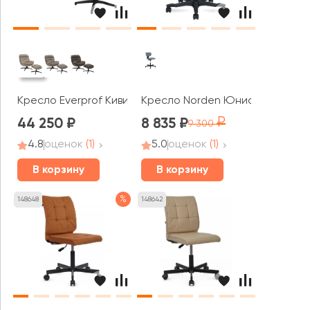
Кресло Everprof Киви / Kiwi
Кресло Norden Юниор / Junior
44 250
8 835
9 300
4.8
оценок
(1)
5.0
оценок
(1)
В корзину
В корзину
%
148648
148642