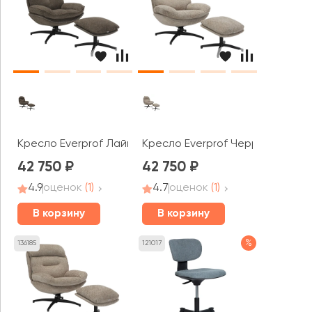
Кресло Everprof Лайм / Lime
Кресло Everprof Черри / Cherry
42 750
42 750
4.9
оценок
(1)
4.7
оценок
(1)
В корзину
В корзину
%
136185
121017