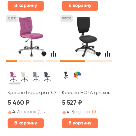
В корзину
В корзину
162276
157002
Кресло Бюрократ CH-330M ткань
Кресло НОТА gts комфорт (без 
5 460
5 527
4.7
оценок
(1)
4.7
оценок
(1)
В корзину
В корзину