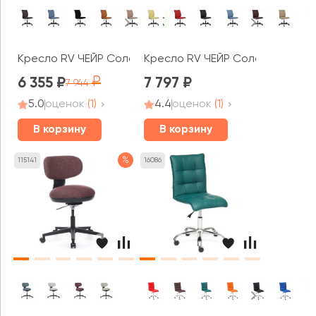
Кресло RV ЧЕЙР Соло / Solo (SLPT-205)
Кресло RV ЧЕЙР Соло / Solo (SL
6 355
7 797
7 944
5.0
оценок
(1)
4.4
оценок
(1)
В корзину
В корзину
%
115141
16086