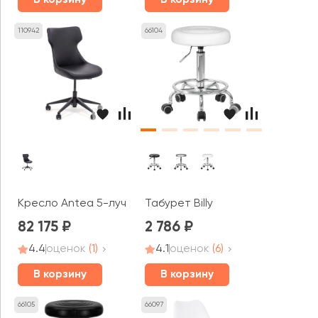
В корзину
В корзину
110942
66104
Кресло Antea 5-луч
Табурет Billy
82 175
2 786
4.4
оценок
(1)
4.1
оценок
(6)
В корзину
В корзину
66105
66097