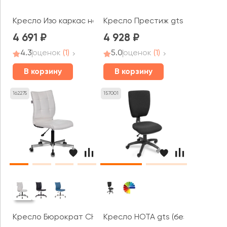
Кресло Изо каркас на крестовине
Кресло Престиж gts (без подло
4 691
4 928
4.3
оценок
(1)
5.0
оценок
(1)
В корзину
В корзину
162275
157001
Кресло Бюрократ CH-330M
Кресло НОТА gts (без подлокот