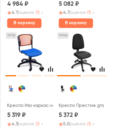
4 984
5 082
4.7
оценок
(1)
4.7
оценок
(1)
В корзину
В корзину
157132
157026
Кресло Изо каркас на крестовине, сетка
Кресло Престиж gts комфорт (б
5 319
5 372
4.3
оценок
(1)
5.0
оценок
(1)