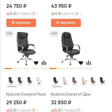
24 750
43 950
5.0
отзывов
(1)
4.9
оценок
(1)
В корзину
В корзину
16381
16387
Кресло Everprof Кинг М / King M
Кресло Everprof Дрифт Люкс М / 
29 250
32 850
5.0
отзывов
(1)
5.0
отзывов
(1)