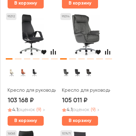
В корзину
В корзину
95312
95314
Кресло для руководителя RV ДИЗАЙН Наполи / Napoli (
Кресло для руководителя RV Д
103 168
105 011
4.1
оценок
(9)
4.1
оценок
(9)
В корзину
В корзину
16065
107471