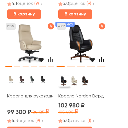
4.1
оценок
(9)
5.0
оценок
(9)
В корзину
В корзину
Новинка
%
%
95332
61267
Кресло для руководителя RV ДИЗАЙН Батисто / Batisto
Кресло Norden Верди / Verdi
102 980
99 300
124 125
108 400
4.3
оценок
(9)
5.0
отзывов
(1)