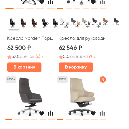
Кресло Norden Порше / Porsche
Кресло для руководителя RV ДИ
62 500
62 546
5.0
оценок
(6)
5.0
оценок
(9)
В корзину
В корзину
%
95304
95303