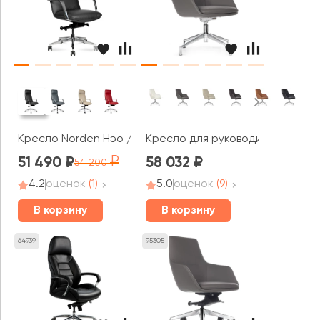
Кресло Norden Нэо / Neo
Кресло для руководителя RV ДИ
51 490
58 032
54 200
4.2
оценок
(1)
5.0
оценок
(9)
В корзину
В корзину
64939
95305