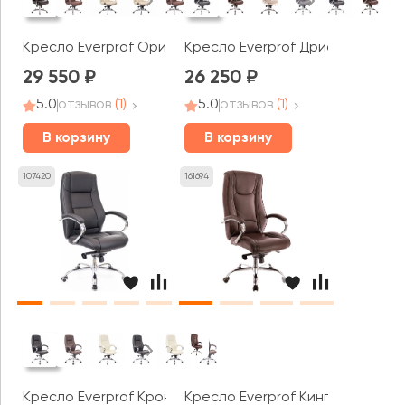
Кресло Everprof Орион АЛ М / Orion AL M
Кресло Everprof Дрифт М / Drift
29 550
26 250
5.0
отзывов
(1)
5.0
отзывов
(1)
В корзину
В корзину
107420
161694
Кресло Everprof Крон М / Kron M
Кресло Everprof Кинг М / King M