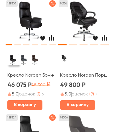
%
158307
96936
Кресло Norden Бонно / Bonno
Кресло Norden Порше / Porsche
46 075
49 800
48 500
5.0
оценок
(1)
5.0
оценок
(9)
В корзину
В корзину
%
158324
95306