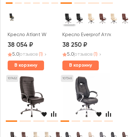
Кресло Atlant W
Кресло Everprof Атлант АЛ М / 
38 054
38 250
5.0
отзывов
(1)
5.0
отзывов
(1)
В корзину
В корзину
107452
107345