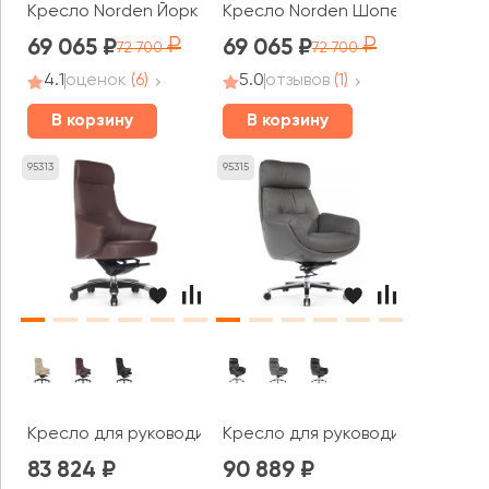
Кресло Norden Йорк / York
Кресло Norden Шопен
69 065
69 065
72 700
72 700
4.1
оценок
(6)
5.0
отзывов
(1)
В корзину
В корзину
95313
95315
Кресло для руководителя RV ДИЗАЙН Джотто / Jotto (A
Кресло для руководителя RV ДИ
83 824
90 889