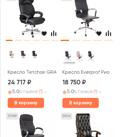
Кресло Tetchair GRAND
Кресло Everprof Рио М / Rio M
24 717
18 750
5.0
отзывов
(1)
5.0
отзывов
(1)
В корзину
В корзину
107489
52046