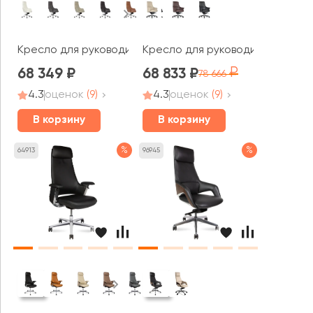
Кресло для руководителя RV ДИЗАЙН Соул / Soul (A1908
Кресло для руководителя RV ДИ
68 349
68 833
78 666
4.3
оценок
(9)
4.3
оценок
(9)
В корзину
В корзину
%
%
64913
96945