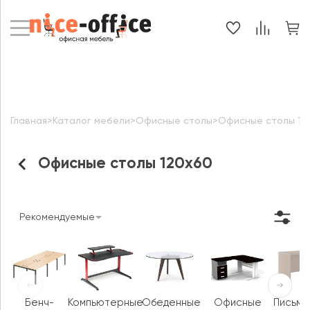
Главная
>
Каталог мебели
>
Офисные столы
>
Офисные столы 12
Офисные столы 120х60
Рекомендуемые
Бенч-
Компьютерные
Обеденные
Офисные
Письме