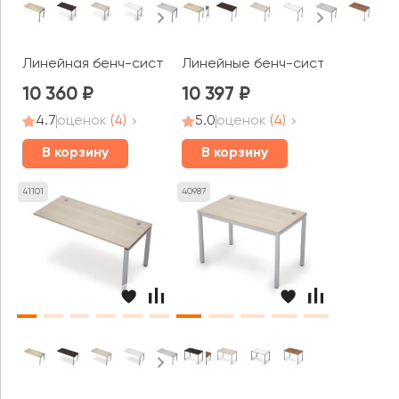
Линейная бенч-система, конечный модуль (1200*600*75
Линейные бенч-системы, средни
10 360
10 397
4.7
оценок
(4)
5.0
оценок
(4)
В корзину
В корзину
41101
40987