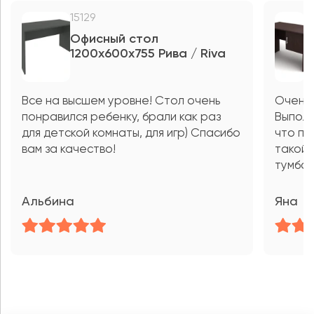
15129
5
Офисный стол
С
1200x600x755 Рива / Riva
(
п
Все на высшем уровне! Стол очень
Очень 
понравился ребенку, брали как раз
Выполн
для детской комнаты, для игр) Спасибо
что по
вам за качество!
такой 
тумбоч
Альбина
Яна