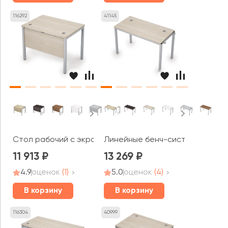
116292
41145
Стол рабочий с экраном из ЛДСП (1200*600*750) 6МД.
Линейные бенч-системы, началь
11 913
13 269
4.9
оценок
(1)
5.0
оценок
(4)
В корзину
В корзину
116304
40999