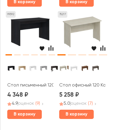
В корзину
В корзину
99392
75217
Стол письменный 1200х600х760 Симпл / Simple
Стол офисный 120 Комфорт
4 348
5 258
4.9
оценок
(9)
5.0
оценок
(7)
В корзину
В корзину