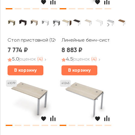
Стол приставной (1200*600*750) 6С.010 AVANCE
Линейные бенч-системы, конечн
7 774
8 883
5.0
оценок
(4)
4.5
оценок
(4)
В корзину
В корзину
41079
41245