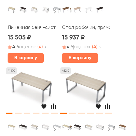
Линейная бенч-система, начальный модуль (1200*600*7
Стол рабочий, прямолинейный (
15 505
15 937
4.6
оценок
(4)
4.5
оценок
(4)
В корзину
В корзину
41190
41212