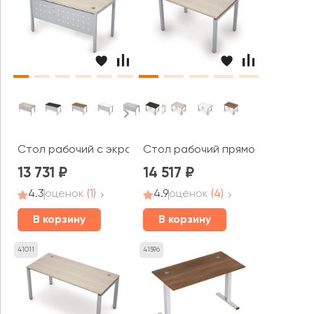
Стол рабочий с экраном из металла (1200*600*750) 6М
Стол рабочий прямолинейный (1
13 731
14 517
4.3
оценок
(1)
4.9
оценок
(4)
В корзину
В корзину
41011
41596