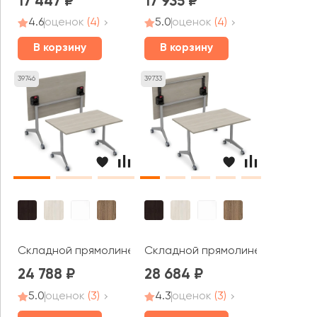
17 447
17 935
4.6
оценок
(4)
5.0
оценок
(4)
В корзину
В корзину
39746
39733
Складной прямолинейный стол СИМПЛ / SIMPLE (1200*60
Складной прямолинейный стол (
24 788
28 684
5.0
оценок
(3)
4.3
оценок
(3)