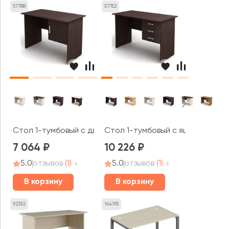
57788
57752
Стол 1-тумбовый с дверкой (1200х600х750) (тумба с пр
Стол 1-тумбовый с ящиками (12
7 064
10 226
5.0
отзывов
(1)
5.0
отзывов
(1)
В корзину
В корзину
92352
164193