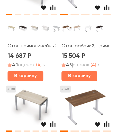
Стол прямолинейный (1200*600*750) 6М.668 AVANCE
Стол рабочий, прямолинейный (
14 687
15 504
4.1
оценок
(4)
4.9
оценок
(4)
В корзину
В корзину
41168
41503