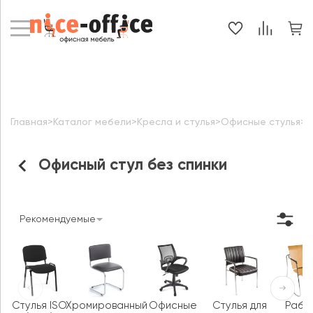
Главная
>
Каталог мебели
>
Кресла и стулья
>
Офисные стулья
>
О
Офисный стул без спинки
Рекомендуемые
Стулья ISO
Хромированный
Офисные
Стулья для
Рабо