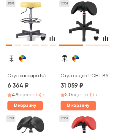
59393
16308
Стул кассира Б/п
Стул седло LIGHT BASIC
6 364
31 059
4.9
оценок
(5)
5.0
оценок
(1)
В корзину
В корзину
16311
16309