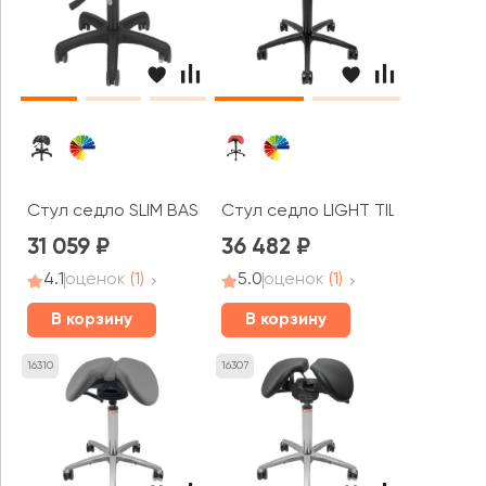
Стул седло SLIM BASIC
Стул седло LIGHT TILT
31 059
36 482
4.1
оценок
(1)
5.0
оценок
(1)
В корзину
В корзину
16310
16307