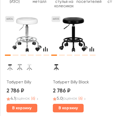
(ИЗО)
металл
стулья на
посетителей
стул
колесиках
66104
66105
Табурет Billy
Табурет Billy Black
2 786
2 786
4.1
оценок
(6)
5.0
оценок
(6)
В корзину
В корзину