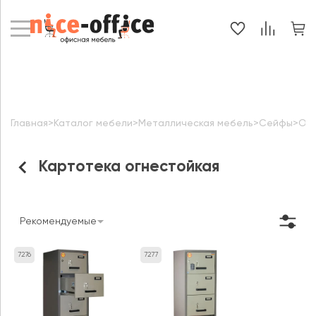
Главная
>
Каталог мебели
>
Металлическая мебель
>
Сейфы
>
Огн
Картотека огнестойкая
Рекомендуемые
7276
7277