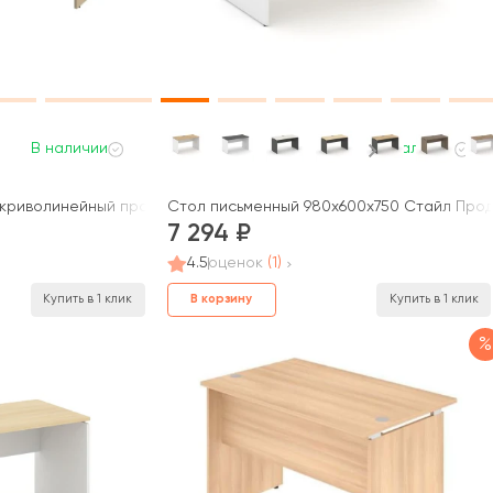
В наличии
В наличии
криволинейный правый 1400x1200x750 Нова С / Nova S
Стол письменный 980x600x750 Стайл Продже
7 294
4.5
оценок
(1)
В корзину
Купить в 1 клик
Купить в 1 клик
%