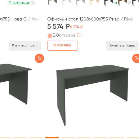
В наличии
В наличии
x750 Нова С / Nova S
Офисный стол 1200x600x755 Рива / Riva
5 574
6 194
5.0
отзывов
(1)
В корзину
Купить в 1 клик
Купить в 1 клик
%
%