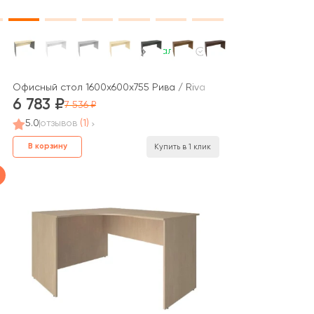
В наличии
400x900x750 Нова С / Nova S
Офисный стол 1600x600x755 Рива / Riva
6 783
7 536
5.0
отзывов
(1)
В корзину
Купить в 1 клик