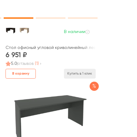
В наличии
м / Style System
Стол офисный угловой криволинейный левый 1400x1200x750 Н
6 951
5.0
отзывов
(1)
В корзину
Купить в 1 клик
%