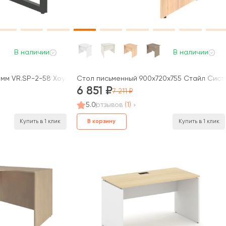
В наличии
В наличии
мм VR.SP-2-58 Хоум Офис / Home Office
Стол письменный 900x720x755 Стайл Систе
6 851
7 211
5.0
отзывов
(1)
В корзину
Купить в 1 клик
Купить в 1 клик