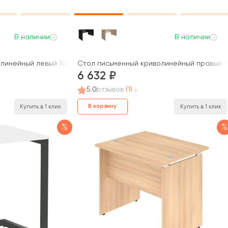
В наличии
В наличии
линейный левый 1400x900x750 Нова С / Nova S
Стол письменный криволинейный правый 1
6 632
5.0
отзывов
(1)
В корзину
Купить в 1 клик
Купить в 1 клик
%
%