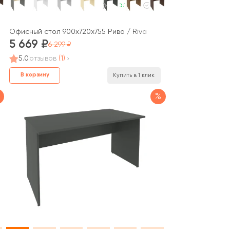
В наличии
Офисный стол 900x720x755 Рива / Riva
5 669
6 299
5.0
отзывов
(1)
В корзину
Купить в 1 клик
%