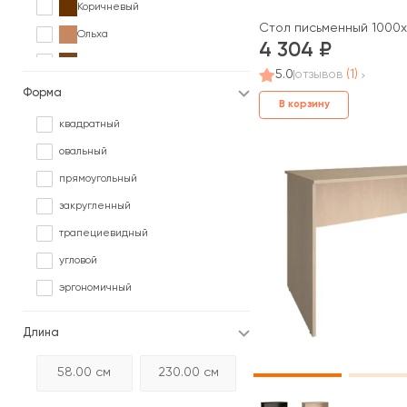
Коричневый
Стол письменный 1000x
Ольха
4 304
Орех
5.0
отзывов
(1)
Палисандр
Форма
В корзину
Серый
квадратный
Сосна
овальный
Черный
прямоугольный
Ясень
закругленный
трапециевидный
угловой
эргономичный
Длина