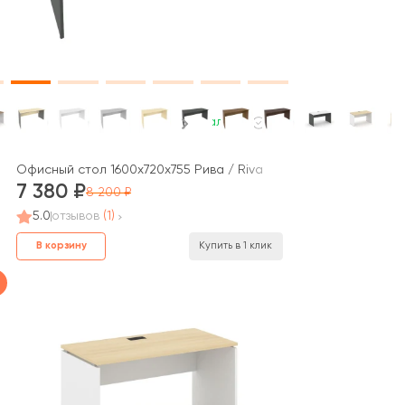
В наличии
кт / Style Project
Офисный стол 1600x720x755 Рива / Riva
7 380
8 200
5.0
отзывов
(1)
В корзину
Купить в 1 клик