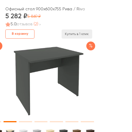
ova S
Офисный стол 900x600x755 Рива / Riva
5 282
5 869
5.0
отзывов
(2)
В корзину
Купить в 1 клик
%