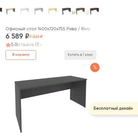
В наличии
Офисный стол 1400x720x755 Рива / Riva
6 589
7 321
5.0
отзывов
(1)
В корзину
Купить в 1 клик
%
Бесплатный дизайн