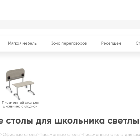
Мягкая мебель
Зона переговоров
Ресепшен
С
Письменный стол для
школьника складной
 столы для школьника светлы
>
Офисные столы
>
Письменные столы
>
Письменные столы для шк