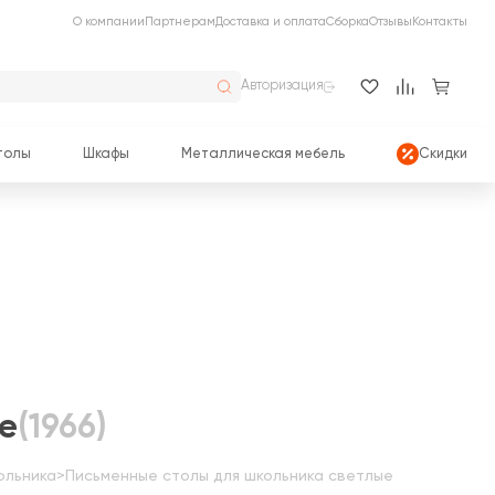
О компании
Партнерам
Доставка и оплата
Сборка
Отзывы
Контакты
Авторизация
толы
Шкафы
Металлическая мебель
Скидки
е
(1966)
ольника
>
Письменные столы для школьника светлые