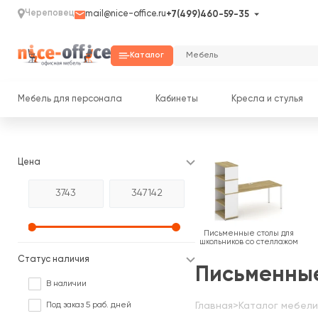
Череповец
mail@nice-office.ru
+7(499)460-59-35
Каталог
Мебель для персонала
Кабинеты
Кресла и стулья
Цена
Письменные столы для
школьников со стеллажом
Статус наличия
Письменные
В наличии
Под заказ 5 раб. дней
Главная
>
Каталог мебели