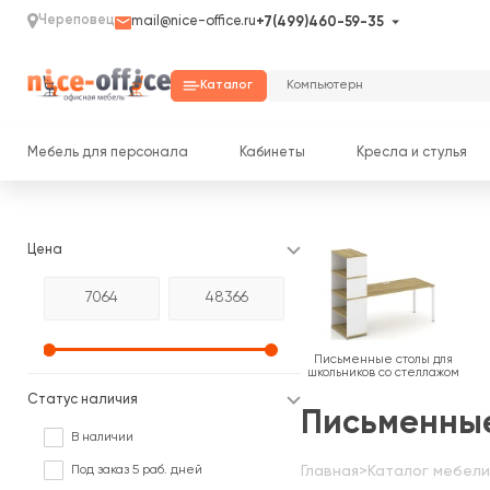
Череповец
mail@nice-office.ru
+7(499)460-59-35
Каталог
Мебель для персонала
Кабинеты
Кресла и стулья
Цена
Письменные столы для
школьников со стеллажом
Статус наличия
Письменные
В наличии
Под заказ 5 раб. дней
Главная
>
Каталог мебели