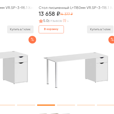
мм VR.SP-3-98.1 Хоум Офис / Home Office
Стол письменный L=1180мм VR.SP-3-118.1 Х
13 658
14 377
5.0
отзывов
(1)
В корзину
Купить в 1 клик
Купить в 1 клик
%
%