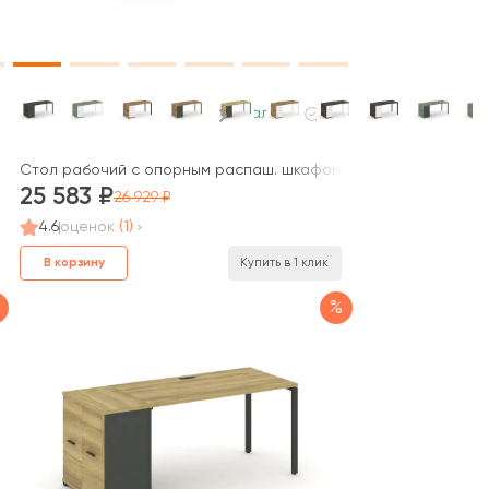
В наличии
т / Concept
CN.SP-218 B 1600x720x750 Концепт / Concept
Стол рабочий с опорным распаш. шкафом CN.SP-218 W 1600x
25 583
26 929
4.6
оценок
(1)
В корзину
Купить в 1 клик
%