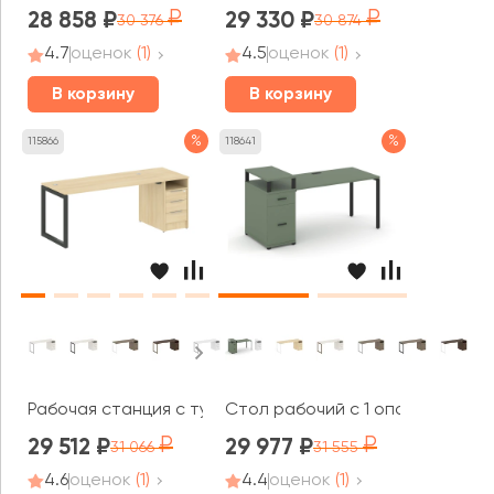
28 858
29 330
30 376
30 874
4.7
оценок
(1)
4.5
оценок
(1)
В корзину
В корзину
%
%
115866
118641
Рабочая станция с тумбой на О-образном м/к 2012x72
Стол рабочий с 1 опорной тумб
29 512
29 977
31 066
31 555
4.6
оценок
(1)
4.4
оценок
(1)