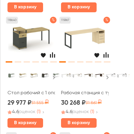
В корзину
В корзину
%
%
118640
115867
Стол рабочий с 1 опорной тумбой CN.SP-416 W 2000x7
Рабочая станция с тумбой на О
29 977
30 268
31 555
31 861
4.6
оценок
(1)
4.6
оценок
(1)
В корзину
В корзину