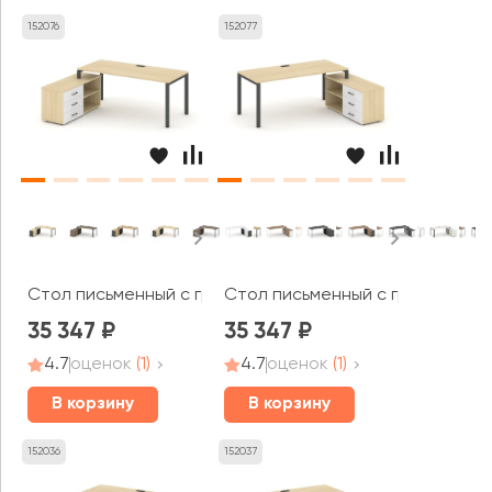
152076
152077
Стол письменный с греденцией левой на П-образном ка
Стол письменный с греденцией 
35 347
35 347
4.7
оценок
(1)
4.7
оценок
(1)
В корзину
В корзину
152036
152037