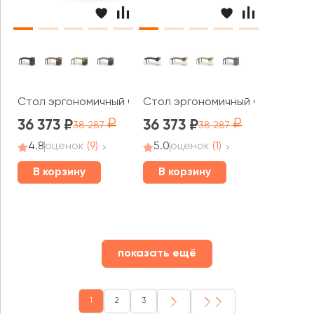
Стол эргономичный CN.SA-408(L) A 2000x1180x917 Конц
Стол эргономичный CN.SA-408(L
36 373
36 373
38 287
38 287
4.8
оценок
(9)
5.0
оценок
(1)
В корзину
В корзину
показать ещё
1
2
3