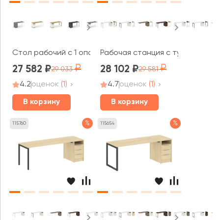
Стол рабочий с 1 опорной тумбой CN.SP-408 W 2000x
Рабочая станция с тумбой на П
27 582
28 102
29 033
29 581
4.2
оценок
(1)
4.7
оценок
(1)
В корзину
В корзину
%
%
115760
115654