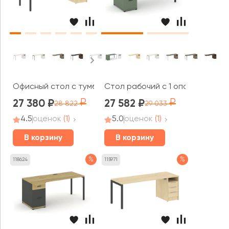
Офисный стол с тумбой на П-образном м/к 2012x720x7
Стол рабочий с 1 опорной тум
27 380
27 582
28 822
29 033
4.5
оценок
(1)
5.0
оценок
(1)
В корзину
В корзину
%
%
118624
115971