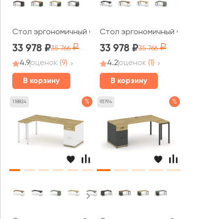
Стол эргономичный CN.SA-404(L) A 2000x1180x750 Кон
Стол эргономичный CN.SA-404(L
33 978
33 978
35 766
35 766
4.9
оценок
(9)
4.2
оценок
(1)
В корзину
В корзину
%
%
118824
93794