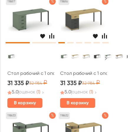
%
%
118617
118616
Стол рабочий с 1 опорной тумбой CN.SP-404 B 2000x7
Стол рабочий с 1 опорной тум
31 335
31 335
32 984
32 984
5.0
оценок
(1)
5.0
оценок
(1)
В корзину
В корзину
%
%
118633
118632