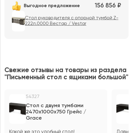
156 856 ₽
Выгодное предложение
Стол руководителя с опорной тумбой Z-
222л.0000 Вестар / Vestar
Свежие отзывы на товары из раздела
"Письменный стол с ящиками большой"
54327
Стол с двумя тумбами
2470х1000х750 Грейс /
Grace
Какой же это удобный стол!
Давно 