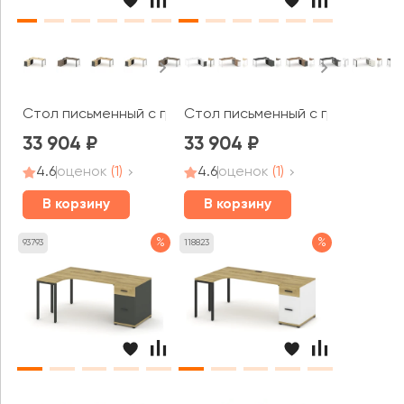
Стол письменный с греденцией левой на П-образном ка
Стол письменный с греденцией 
33 904
33 904
4.6
оценок
(1)
4.6
оценок
(1)
В корзину
В корзину
%
%
93793
118823