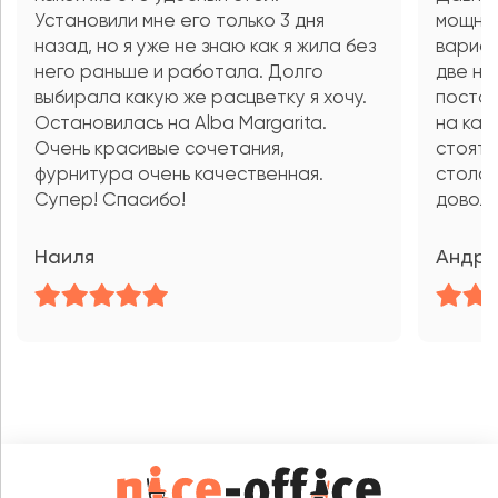
Установили мне его только 3 дня
мощный
назад, но я уже не знаю как я жила без
вариан
него раньше и работала. Долго
две не
выбирала какую же расцветку я хочу.
постав
Остановилась на Alba Margarita.
на кар
Очень красивые сочетания,
стоять
фурнитура очень качественная.
стола 
Супер! Спасибо!
довол
Наиля
Андре