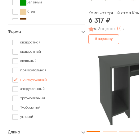
Зеленый
Клен
Компьютерный стол Ко
6 317
Коричневый
4.2
оценок
(7)
Ольха
Форма
В корзину
Орех
квадратная
Палисандр
квадратный
Серый
овальный
Сосна
прямоугольная
Черный
прямоугольный
Ясень
закругленный
эргономичный
Т-образный
угловой
Длина