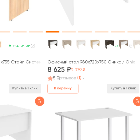
В наличии
В наличии
x755 Стайл Систем / Style System
Офисный стол 980x720x750 Оникс / Onix
8 625
9 079
5.0
отзывов
(1)
В корзину
Купить в 1 клик
Купить в 1 клик
%
%