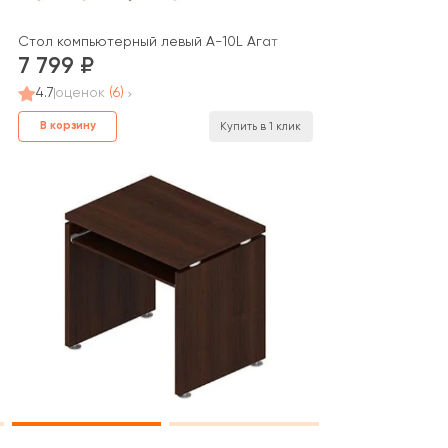
Стол компьютерный левый А-10L Агат
7 799
4.7
оценок
(6)
В корзину
Купить в 1 клик