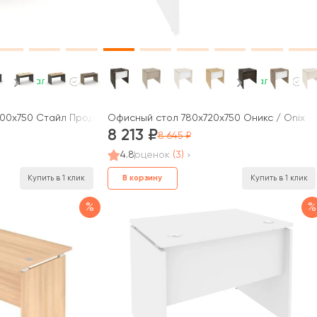
В наличии
В наличии
0x750 Стайл Проджект / Style Project
Офисный стол 780x720x750 Оникс / Onix
8 213
8 645
4.8
оценок
(3)
В корзину
Купить в 1 клик
Купить в 1 клик
%
%