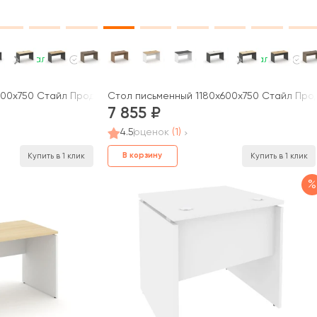
В наличии
В наличии
0x750 Стайл Проджект / Style Project
Стол письменный 1180x600x750 Стайл Продж
7 855
4.5
оценок
(1)
В корзину
Купить в 1 клик
Купить в 1 клик
%