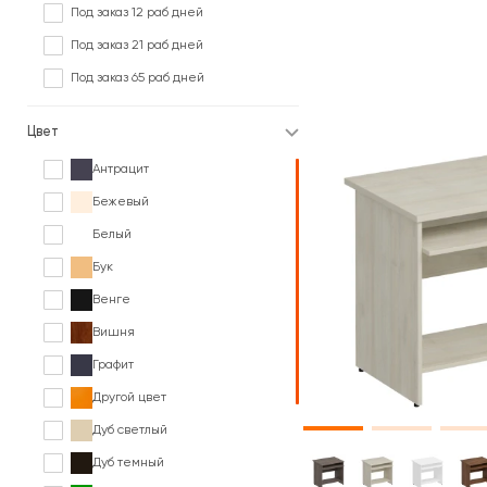
Под заказ 12 раб дней
Под заказ 21 раб дней
Под заказ 65 раб дней
Цвет
Антрацит
Бежевый
Белый
Бук
Венге
Вишня
Графит
Другой цвет
Дуб светлый
Дуб темный