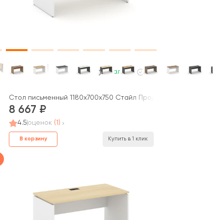
В наличии
Стол письменный 1180x700x750 Стайл Проджект / Style Projec
8 667
4.5
оценок
(1)
В корзину
Купить в 1 клик