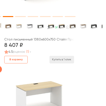
В наличии
Стол письменный 1380x600x750 Стайл Проджект / Style Projec
8 407
4.5
оценок
(1)
В корзину
Купить в 1 клик