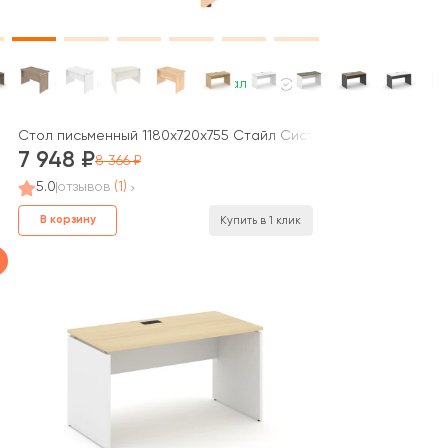
В наличии
ект / Style Project
Стол письменный 1180x720x755 Стайл Систем / Style System
7 948
8 366
5.0
отзывов
(1)
В корзину
Купить в 1 клик