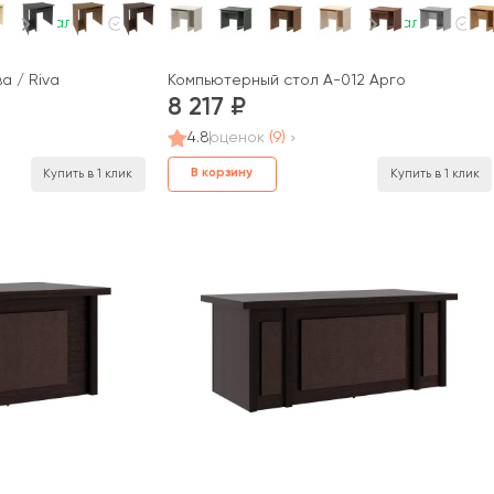
В наличии
В наличии
а / Riva
Компьютерный стол А-012 Арго
8 217
4.8
оценок
(9)
В корзину
Купить в 1 клик
Купить в 1 клик