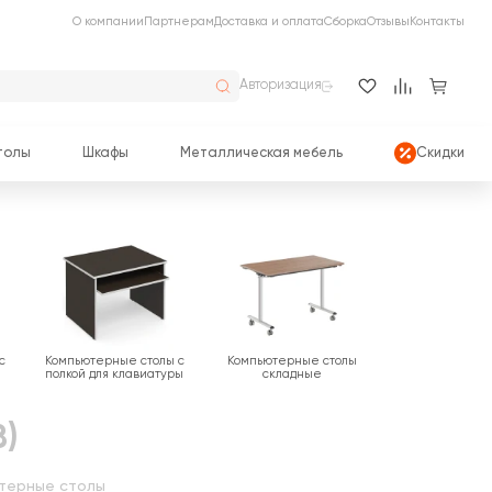
О компании
Партнерам
Доставка и оплата
Сборка
Отзывы
Контакты
Авторизация
толы
Шкафы
Металлическая мебель
Скидки
с
Компьютерные столы с
Компьютерные столы
полкой для клавиатуры
складные
8)
терные столы