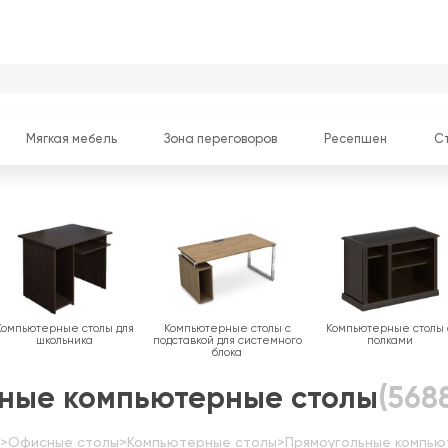
Мягкая мебель
Зона переговоров
Ресепшен
С
Компьютерные столы для
Компьютерные столы с
Компьютерные столы 
школьника
подставкой для системного
полками
блока
ные компьютерные столы
(568
>
Офисные столы
>
Компьютерные столы
>
Прямоугольные компью