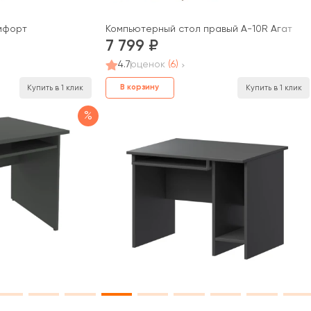
мфорт
Компьютерный стол правый А-10R Агат
7 799
4.7
оценок
(6)
В корзину
Купить в 1 клик
Купить в 1 клик
%