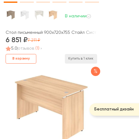
В наличии
Стол письменный 900x720x755 Стайл Систем / Style System
6 851
7 211
5.0
отзывов
(1)
В корзину
Купить в 1 клик
%
Бесплатный дизайн