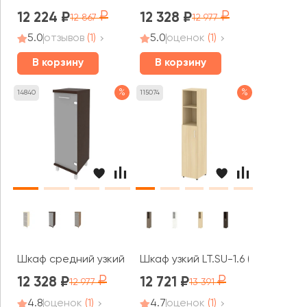
12 224
12 328
12 867
12 977
5.0
отзывов
(1)
5.0
оценок
(1)
В корзину
В корзину
%
%
14840
115074
Шкаф средний узкий 1 средняя дверь стекло правый 401
Шкаф узкий LT.SU-1.6 (L) 400x450
12 328
12 721
12 977
13 391
4.8
оценок
(1)
4.7
оценок
(1)