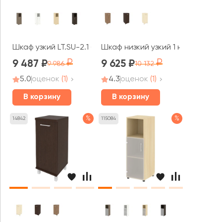
Шкаф узкий LT.SU-2.1 (R) 400x450x1195 Ялта / Yalta
Шкаф низкий узкий 1 низкая две
9 487
9 625
9 986
10 132
5.0
оценок
(1)
4.3
оценок
(1)
В корзину
В корзину
%
%
14842
115084