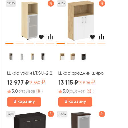
%
%
15450
61136
Шкаф узкий LT.SU-2.2 R (R) 400x450x1195 Ялта / Yalta
Шкаф средний широкий (2 низки
12 977
13 115
13 660
13 806
5.0
отзывов
(1)
5.0
оценок
(6)
В корзину
В корзину
%
%
14818
116934