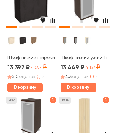
Шкаф низкий широкий 2 низкие двери ЛДСП Фёст / Firs
Шкаф низкий узкий 1 низкая двер
13 392
13 449
14 097
14 157
5.0
оценок
(1)
4.3
оценок
(1)
В корзину
В корзину
%
%
14843
115082