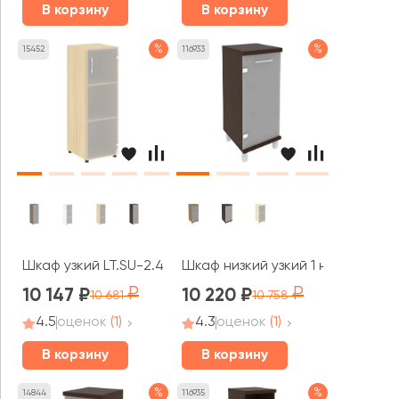
В корзину
В корзину
%
%
15452
116933
Шкаф узкий LT.SU-2.4 (R) 400x450x1195 Ялта / Yalta
Шкаф низкий узкий 1 низкая двер
10 147
10 220
10 681
10 758
4.5
оценок
(1)
4.3
оценок
(1)
В корзину
В корзину
%
%
14844
116935