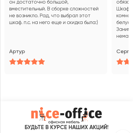
он достаточно большой,
обязан
вместительный. В сборке сложностей
Шкаф х
не возникло. Рад, что выбрал этот
комнат
шкаф. п.с. на него еще и скидка была:)
белую 
Занима
немал
Артур
Серге
БУДЬТЕ В КУРСЕ НАШИХ АКЦИЙ!