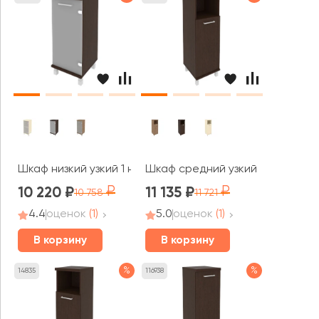
Шкаф низкий узкий 1 низкая дверь стекло правый 401x43
Шкаф средний узкий 1 низкая дв
10 220
11 135
10 758
11 721
4.4
оценок
(1)
5.0
оценок
(1)
В корзину
В корзину
%
%
14835
116938