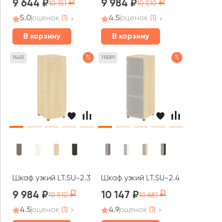
9 644
9 984
10 151
10 510
5.0
оценок
(1)
4.5
оценок
(1)
В корзину
В корзину
%
%
15451
115091
Шкаф узкий LT.SU-2.3 (R) 400x450x1195 Ялта / Yalta
Шкаф узкий LT.SU-2.4 (L) 400x450
9 984
10 147
10 510
10 681
4.5
оценок
(1)
4.9
оценок
(1)