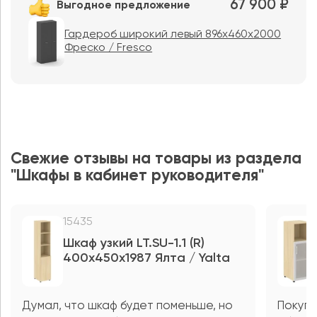
67 900 ₽
Выгодное предложение
Гардероб широкий левый 896x460x2000
Фреско / Fresco
Свежие отзывы на товары из раздела
"Шкафы в кабинет руководителя"
15435
Шкаф узкий LT.SU-1.1 (R)
400x450x1987 Ялта / Yalta
Думал, что шкаф будет поменьше, но
Покупа