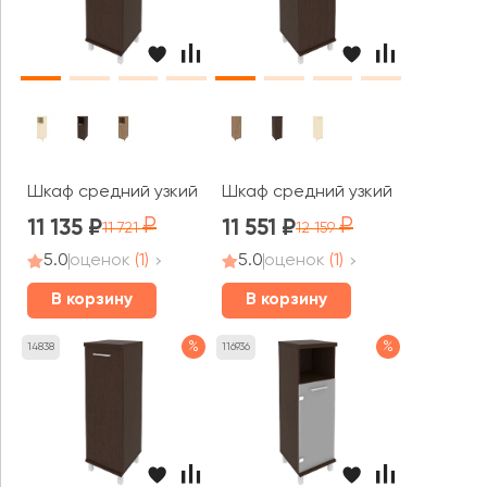
Шкаф средний узкий 1 низкая дверь ЛДСП правый 401x43
Шкаф средний узкий 1 средняя д
11 135
11 551
11 721
12 159
5.0
оценок
(1)
5.0
оценок
(1)
В корзину
В корзину
%
%
14838
116936