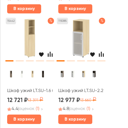
В корзину
В корзину
%
%
15442
115085
Шкаф узкий LT.SU-1.6 (R) 400x450x1987 Ялта / Yalta
Шкаф узкий LT.SU-2.2 R (L) 400x4
12 721
12 977
13 391
13 660
4.4
оценок
(1)
4.8
оценок
(1)
В корзину
В корзину