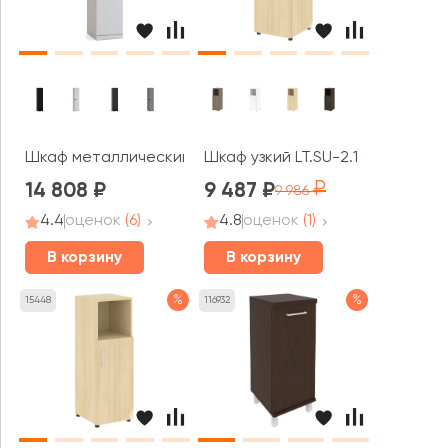
Шкаф металлический узкий, 4 полки (универсальный пр
Шкаф узкий LT.SU-2.1 (L) 400x450
14 808
9 487
9 986
4.4
оценок
(6)
4.8
оценок
(1)
В корзину
В корзину
%
%
15448
116932