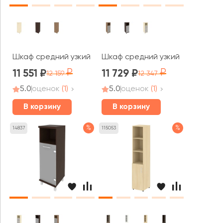
Шкаф средний узкий 1 средняя дверь ЛДСП правый 401x4
Шкаф средний узкий 1 низкая дв
11 551
11 729
12 159
12 347
5.0
оценок
(1)
5.0
оценок
(1)
В корзину
В корзину
%
%
14837
115053