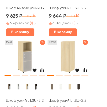
Шкаф низкий узкий 1 низкая дверь ЛДСП правый 401x432x
Шкаф узкий LT.SU-2.2 (L) 400x450
9 625
9 644
10 132
10 151
4.4
оценок
(1)
4.8
оценок
(1)
В корзину
В корзину
%
%
15449
115090
Шкаф узкий LT.SU-2.2 (R) 400x450x1195 Ялта / Yalta
Шкаф узкий LT.SU-2.3 (L) 400x450