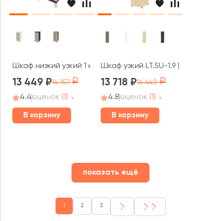
Шкаф низкий узкий 1 низкая дверь стекло в раме правый
Шкаф узкий LT.SU-1.9 (L) 400x450
13 449
13 718
14 157
14 440
4.4
оценок
(1)
4.8
оценок
(1)
В корзину
В корзину
показать ещё
1
2
3