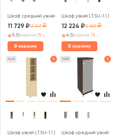
Шкаф средний узкий 1 низкая дверь стекло правый 401x4
Шкаф узкий LT.SU-1.1 (L) 400x450
11 729
12 224
12 347
12 867
5.0
оценок
(1)
4.5
оценок
(1)
В корзину
В корзину
%
%
15435
116939
Шкаф узкий LT.SU-1.1 (R) 400x450x1987 Ялта / Yalta
Шкаф средний узкий 1 средняя д