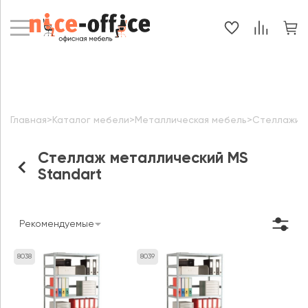
Главная
>
Каталог мебели
>
Металлическая мебель
>
Стеллажи 
Стеллаж металлический MS
Standart
Рекомендуемые
8038
8039