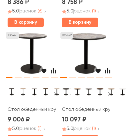
8 386
8 758
5.0
оценок
(6)
5.0
оценок
(1)
В корзину
В корзину
106448
106449
Стол обеденный круглый РАДИУС / RADIUS (600x600x74
Стол обеденный круглый РАДИУ
9 006
10 097
5.0
оценок
(1)
5.0
оценок
(1)