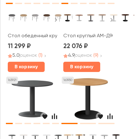
Стол обеденный круглый ЛИВАДИЯ / LIVADIA (900x900x7
Стол круглый АМ-Д90 Арго-М
11 299
22 076
5.0
оценок
(1)
4.9
оценок
(9)
В корзину
В корзину
163921
163930