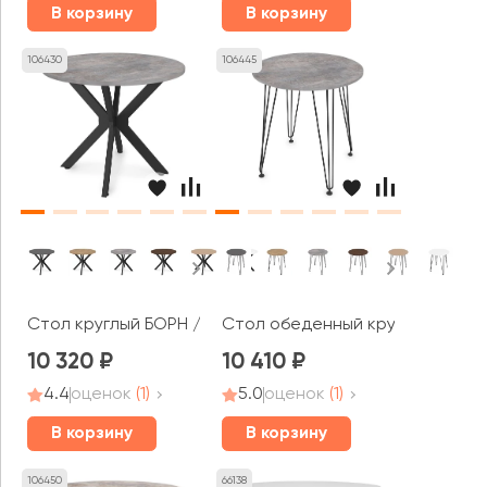
В корзину
В корзину
106430
106445
Стол круглый БОРН / BORN (900x900x750)
Стол обеденный круглый ЛИВАДИ
10 320
10 410
4.4
оценок
(1)
5.0
оценок
(1)
В корзину
В корзину
106450
66138