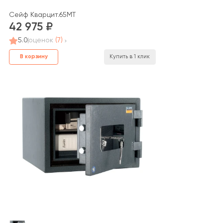
Сейф Кварцит.65MT
42 975
5.0
оценок
(7)
В корзину
Купить в 1 клик