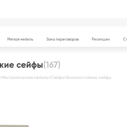
Мягкая мебель
Зона переговоров
Ресепшен
С
кие сейфы
(167)
>
Металлическая мебель
>
Сейфы
>
Взломостойкие сейфы