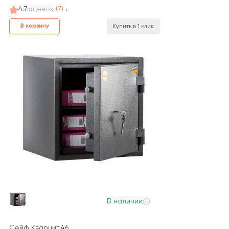
4.7
оценок
(7)
В корзину
Купить в 1 клик
В наличии
Сейф Кварцит.46