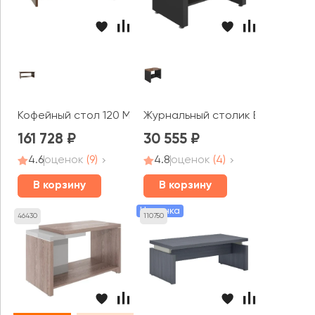
Кофейный стол 120 Министри / Ministry
Журнальный столик Вр-1.7 Vero
161 728
30 555
4.6
оценок
(9)
4.8
оценок
(4)
В корзину
В корзину
Новинка
46430
110750