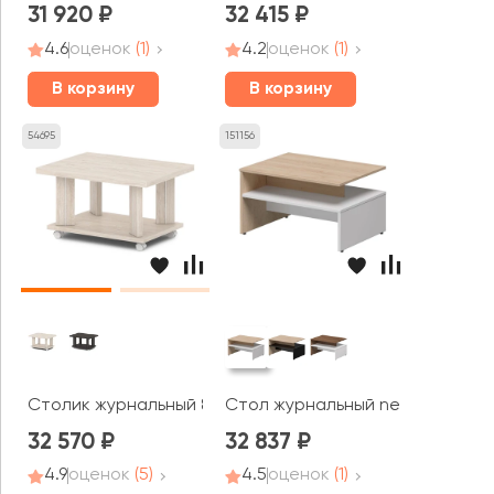
31 920
32 415
4.6
оценок
(1)
4.2
оценок
(1)
В корзину
В корзину
54695
151156
Столик журнальный 800x600x450 Сентида Люкс / Sent
Стол журнальный new 80х60х45,
32 570
32 837
4.9
оценок
(5)
4.5
оценок
(1)