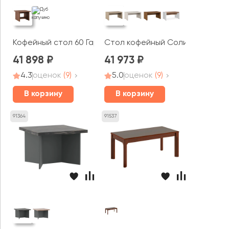
Кофейный стол 60 Гарвард / Harvard
Стол кофейный Солид / Solid
41 898
41 973
4.3
оценок
(9)
5.0
оценок
(9)
В корзину
В корзину
91364
91537