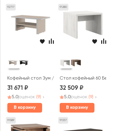
92717
91280
Кофейный стол Зум / Zoom
Стол кофейный 60 Бетон / B-t
31 671
32 509
5.0
оценок
(9)
5.0
оценок
(9)
В корзину
В корзину
91589
91337