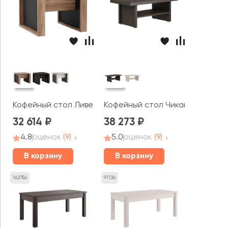
Кофейный стол Ливерпуль / Liverpool
Кофейный стол Чикаго / Chicag
32 614
38 273
4.8
оценок
(9)
5.0
оценок
(9)
В корзину
В корзину
162756
91136