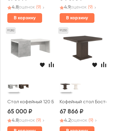
4.8
оценок
(9)
4.9
оценок
(9)
В корзину
В корзину
91282
91230
Стол кофейный 120 Бетон / B-tone
Кофейный стол Бостон / Bosto
65 000
67 866
4.8
оценок
(9)
4.2
оценок
(9)