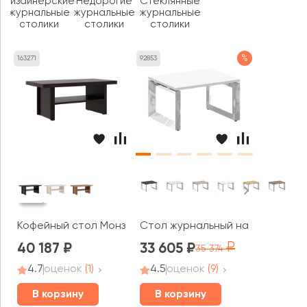
Дизайнерские
Недорогие
Стеклянные
журнальные
журнальные
журнальные
столики
столики
столики
%
163271
92853
Кофейный стол Монза / Monza
Стол журнальный на О-образном
40 187
33 605
35 374
4.7
оценок
(1)
4.5
оценок
(9)
В корзину
В корзину