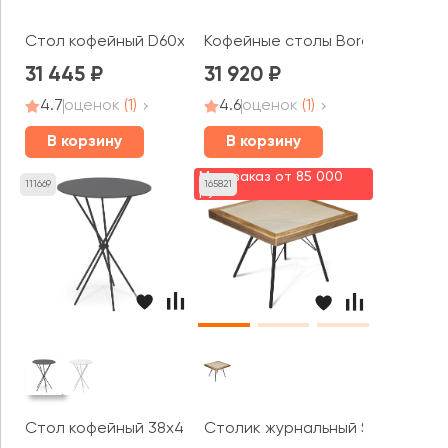
Стол кофейный D60x50 Cafe
Кофейные столы Bora
31 445
31 920
4.7
оценок
(1)
4.6
оценок
(1)
В корзину
В корзину
Мин. заказ от 85 000
111669
165821
руб.
Стол кофейный 38x48 Bora S
Столик журнальный SHT-S37/ТT