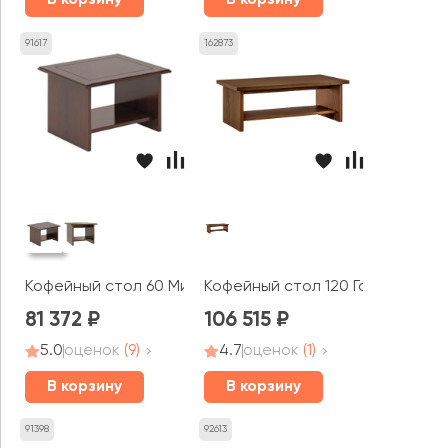
В корзину
В корзину
91617
162873
Кофейный стол 60 Министри / Ministry
Кофейный стол 120 Гарвард / H
81 372
106 515
5.0
оценок
(9)
4.7
оценок
(1)
В корзину
В корзину
91398
92613