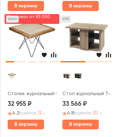
В корзину
В корзину
Мин. заказ от 85 000
166240
51187
руб.
Стол журнальный T-310 Торсто
Столик журнальный SHT-TU37/ДУБ/КЕРАМИКА 60/60
32 955
33 566
4.2
оценок
(1)
4.8
оценок
(5)
В корзину
В корзину