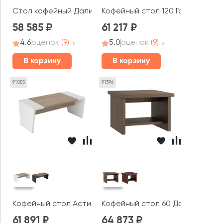
Стол кофейный Дали / Dali шпон
Кофейный стол 120 Гарвард / H
58 585
61 217
4.6
оценок
(9)
5.0
оценок
(9)
В корзину
В корзину
91085
91396
Кофейный стол Асти П / Asti P
Кофейный стол 60 Давос / Dav
61 891
64 873