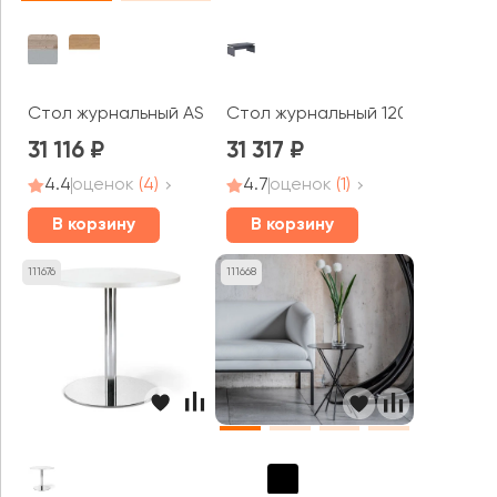
Стол журнальный AS-1.13 Asti
Стол журнальный 1200x600x450
31 116
31 317
4.4
оценок
(4)
4.7
оценок
(1)
В корзину
В корзину
111676
111668