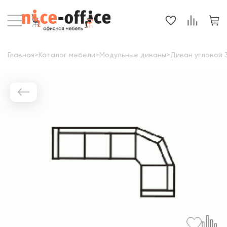
Главная
>
Каталог мебели
>
Модульные диваны
>
Диван угловой 