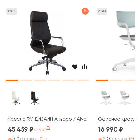
%
17154
95318
Кресло RV ДИЗАЙН Алваро / Alvaro (A1815)
Офисное кресло R
45 459
16 990
75 917
5.0
отзывов
(1)
5.0
оценок
(9)