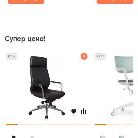
Супер цена!
%
17154
95318