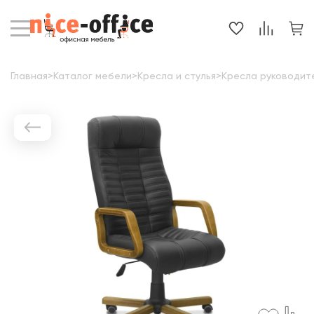
Главная
>
Каталог мебели
>
Кресла и стулья
>
Кресла руководит