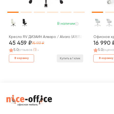
В наличии
Кресло RV ДИЗАЙН Алваро / Alvaro (A1815)
Офисное кр
45 459
16 990
75 917
5.0
отзывов
(1)
5.0
оцено
В корзину
В корзину
Купить в 1 клик