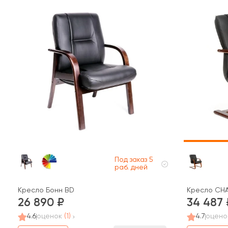
Под заказ 5
раб. дней
Кресло Бонн BD
Кресло CHA
26 890
34 487
4.6
оценок
(1)
4.7
оцено