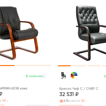
В наличии
IRMAN 653В кожа
Кресло Чиф С / CHIEF C
32 531
к
(6)
4.5
оценок
(6)