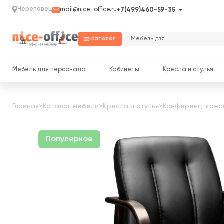
Череповец
mail@nice-office.ru
+7(499)460-59-35
Каталог
Мебель для персонала
Кабинеты
Кресла и стулья
Главная
>
Каталог мебели
>
Кресла и стулья
>
Конференц-крес
Популярное