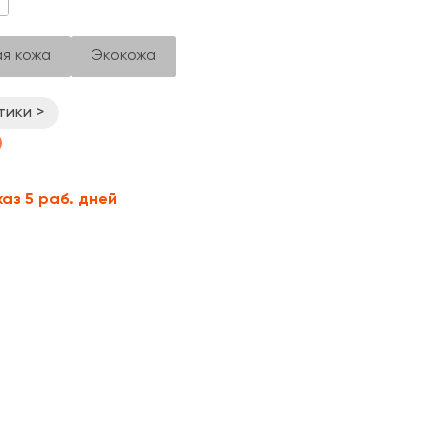
я кожа
Экокожа
тики >
каз 5 раб. дней