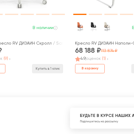
В наличии
есло RV ДИЗАЙН Скролл / Scroll (HY-813D)
Кресло RV ДИЗАЙН Наполи-С
68 188
113 874
к
(9)
4.9
оценок
(1)
В корзину
Купить в 1 клик
БУДЬТЕ В КУРСЕ НАШИХ 
Подпишитесь на рассылку