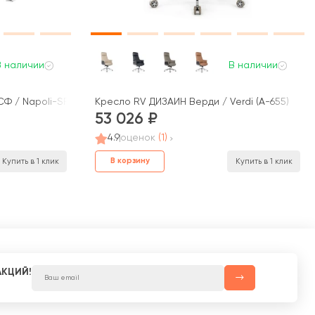
В наличии
В наличии
Ф / Napoli-SF (YZPN-YR022)
Кресло RV ДИЗАЙН Верди / Verdi (А-655)
53 026
4.9
оценок
(1)
В корзину
Купить в 1 клик
Купить в 1 клик
АКЦИЙ!