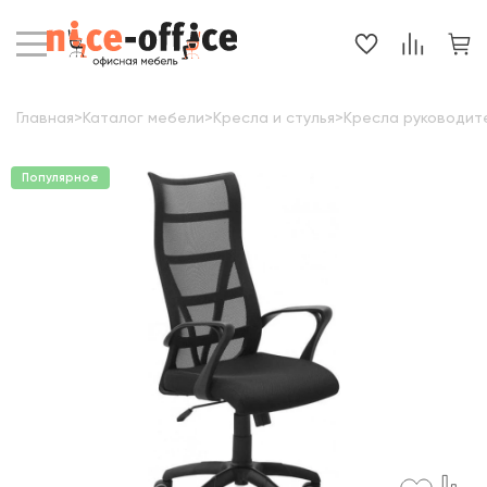
Главная
>
Каталог мебели
>
Кресла и стулья
>
Кресла руководит
Популярное