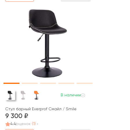
В наличии
Стул барный Everprof Смайл / Smile
9 300
4.4
оценок
(1)