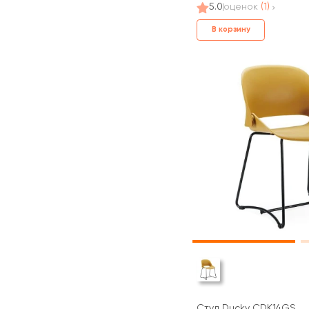
5.0
оценок
(1)
В корзину
Стул Ducky CDK14GS