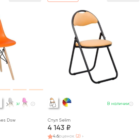
В наличии
В наличии
mes Dsw
Стул Selim
4 143
4.6
оценок
(2)