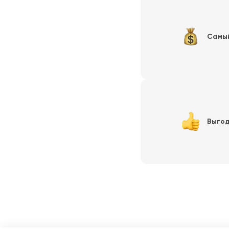
Самы
Выгод