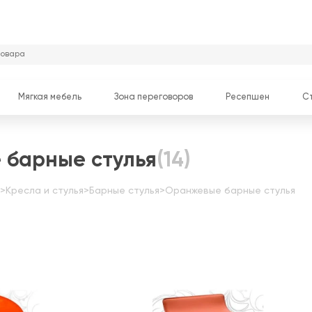
Мягкая мебель
Зона переговоров
Ресепшен
С
 барные стулья
(14)
>
Кресла и стулья
>
Барные стулья
>
Оранжевые барные стулья