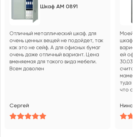
Шкаф AM 0891
Отличный металлический шкаф. для
Моей м
очень ценных вещей не подойдет, так
шкаф н
как это не сейф. А для офисных бумаг
вариан
очень даже отличный вариант. Цена
ей офо
вменяемая для такого вида мебели.
30.03,
Всем доволен
считаю
маме п
туда в
что оч
Сергей
Нина