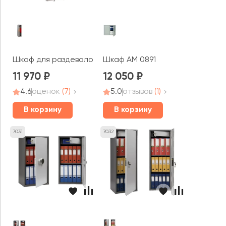
Шкаф для раздевалок Стандарт LS-21-60 (21-600)
Шкаф AM 0891
11 970
12 050
4.6
оценок
(7)
5.0
отзывов
(1)
В корзину
В корзину
7031
7032