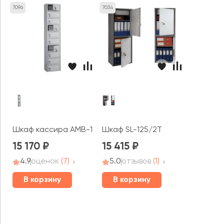
7096
7034
Шкаф кассира AMB-140/10
Шкаф SL-125/2T
15 170
15 415
4.9
оценок
(7)
5.0
отзывов
(1)
В корзину
В корзину