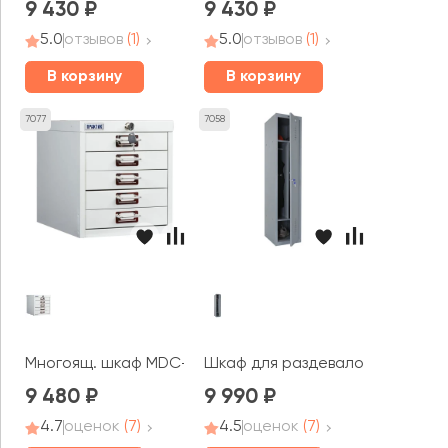
9 430
9 430
5.0
отзывов
(1)
5.0
отзывов
(1)
В корзину
В корзину
7077
7058
Многоящ. шкаф MDC-A4/315/5
Шкаф для раздевалок Стандарт
9 480
9 990
4.7
оценок
(7)
4.5
оценок
(7)