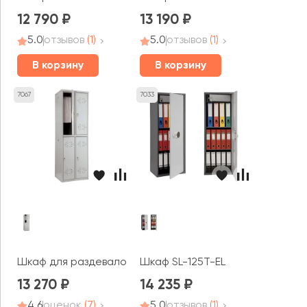
12 790
13 190
5.0
отзывов
(1)
5.0
отзывов
(1)
В корзину
В корзину
7067
7033
Шкаф для раздевалок Стандарт LS-22
Шкаф SL-125T-EL
13 270
14 235
4.6
оценок
(7)
5.0
отзывов
(1)