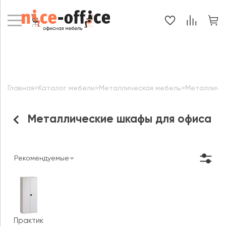
Главная
>
Каталог мебели
>
Металлическая мебель
>
Металличе
Металлические шкафы для офиса
Рекомендуемые
Практик