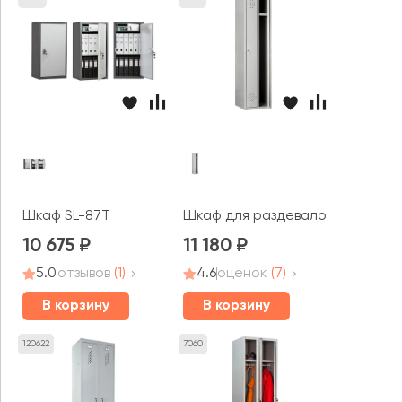
Шкаф SL-87T
Шкаф для раздевалок Стандарт
10 675
11 180
5.0
отзывов
(1)
4.6
оценок
(7)
В корзину
В корзину
120622
7060