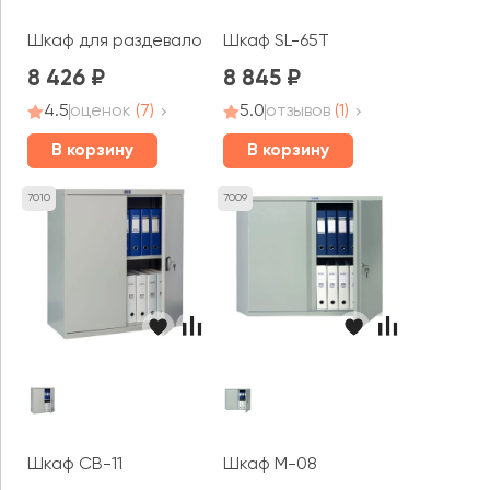
Шкаф для раздевалок ПРАКТИК усиленный ML 11-40 базо
Шкаф SL-65T
8 426
8 845
4.5
оценок
(7)
5.0
отзывов
(1)
В корзину
В корзину
7010
7009
Шкаф CB-11
Шкаф M-08