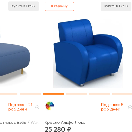
Купить в 1 клик
В корзину
Купить в 1 клик
Под заказ 21
Под заказ 5
раб дней
раб. дней
отников Вэйв / Wave
Кресло Альфа Люкс
25 280