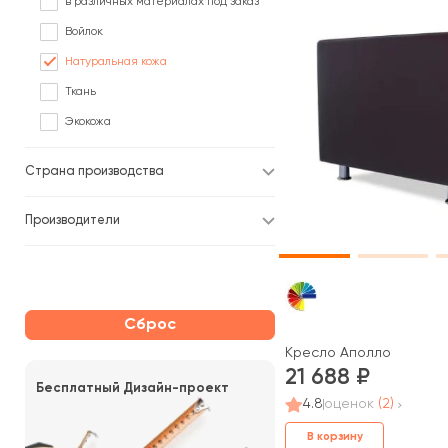
в различных материалах под заказ
Войлок
Натуральная кожа
Ткань
Экокожа
Страна производства
Производители
Сброс
Кресло Аполло
21 688
Бесплатный Дизайн-проект
4.8
оценок
(2)
В корзину