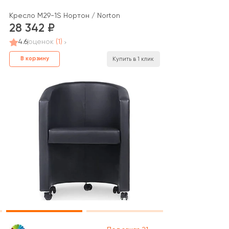
Кресло M29-1S Нортон / Norton
28 342
4.6
оценок
(1)
В корзину
Купить в 1 клик