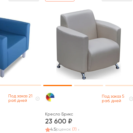
Под заказ 21
Под заказ 5
раб дней
раб. дней
Кресло Брикс
23 600
4.5
оценок
(7)