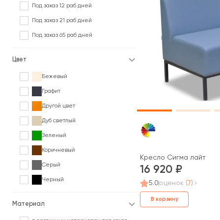
Под заказ 12 раб дней
Под заказ 21 раб дней
Под заказ 65 раб дней
Цвет
Бежевый
Графит
Другой цвет
Дуб светлый
Зеленый
Коричневый
Кресло Сигма лайт
Серый
16 920
Черный
5.0
оценок
(7)
В корзину
Материал