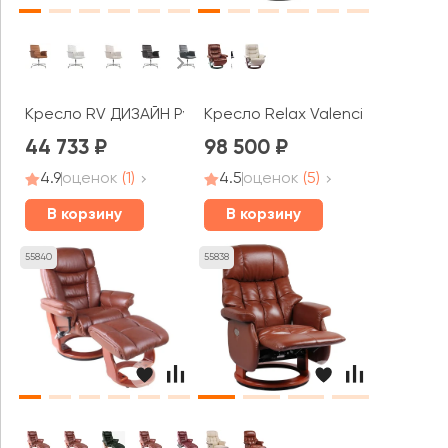
Кресло RV ДИЗАЙН Рубенс-СТ / Rubens-ST (C1819-2)
Кресло Relax Valencia
44 733
98 500
4.9
оценок
(1)
4.5
оценок
(5)
В корзину
В корзину
55840
55838