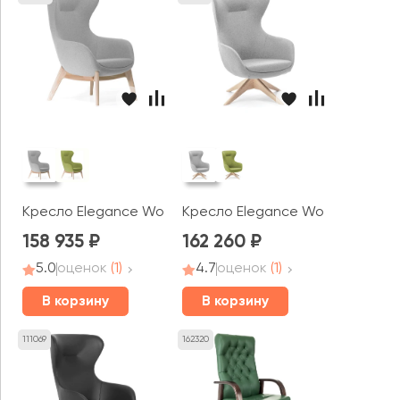
Кресло Elegance Wood
Кресло Elegance Wood крутящ
158 935
162 260
5.0
оценок
(1)
4.7
оценок
(1)
В корзину
В корзину
111069
162320