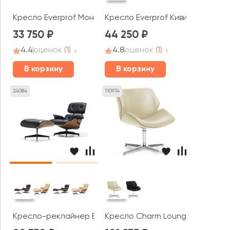
Кресло Everprof Монако Вуд СФ / Monaco Wood CF
Кресло Everprof Киви / Kiwi
33 750
44 250
4.4
оценок
(1)
4.8
оценок
(1)
В корзину
В корзину
24084
110974
Кресло-реклайнер Everprof Релакс / Relax
Кресло Charm Lounge