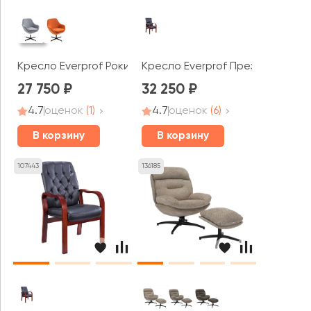
Кресло Everprof Роки / Rocky
Кресло Everprof Президент Вуд
27 750
32 250
4.7
оценок
(1)
4.7
оценок
(6)
В корзину
В корзину
107443
136185