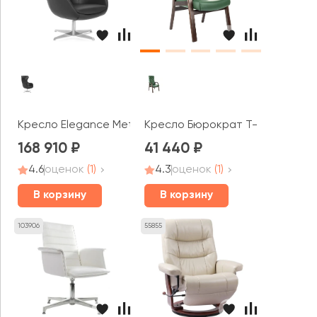
Кресло Elegance Metal
Кресло Бюрократ T-9928WALN
168 910
41 440
4.6
оценок
(1)
4.3
оценок
(1)
В корзину
В корзину
103906
55855