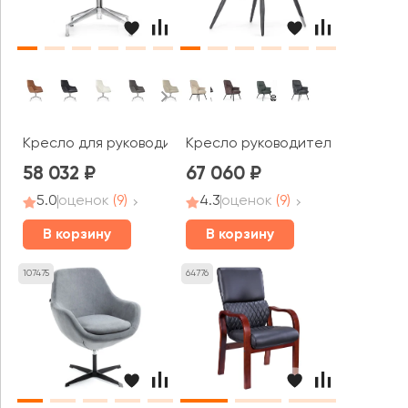
Кресло для руководителя RV ДИЗАЙН Соул-СТ / Soul-S
Кресло руководителя RV ДИЗАЙН
58 032
67 060
5.0
оценок
(9)
4.3
оценок
(9)
В корзину
В корзину
107475
64776