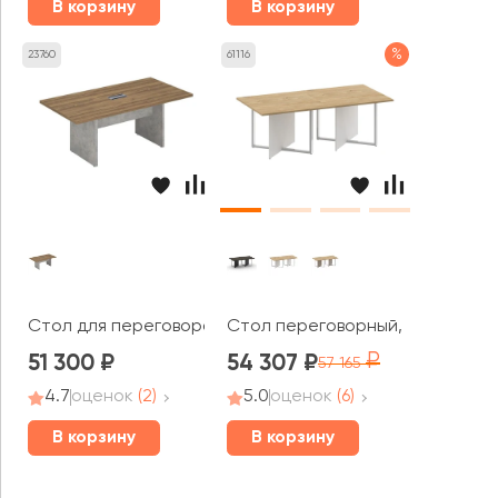
В корзину
В корзину
%
23760
61116
Стол для переговоров на 6 человек Вуд Стоун / Woo
Стол переговорный, двойной, п
51 300
54 307
57 165
4.7
оценок
(2)
5.0
оценок
(6)
В корзину
В корзину