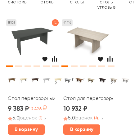
системы
столы
столы
столы
сто
угловые
%
15125
41416
Стол переговорный 1800x900x755 Рива / Riva
Стол для переговоров (1800*80
9 383
10 932
10 426
5.0
оценок
(1)
5.0
оценок
(4)
В корзину
В корзину