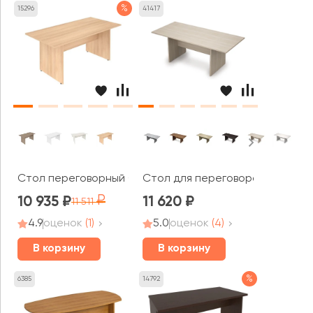
%
15296
41417
Стол переговорный Стайл Систем / Style System
Стол для переговоров (2000*90
10 935
11 620
11 511
4.9
оценок
(1)
5.0
оценок
(4)
В корзину
В корзину
%
6385
14792