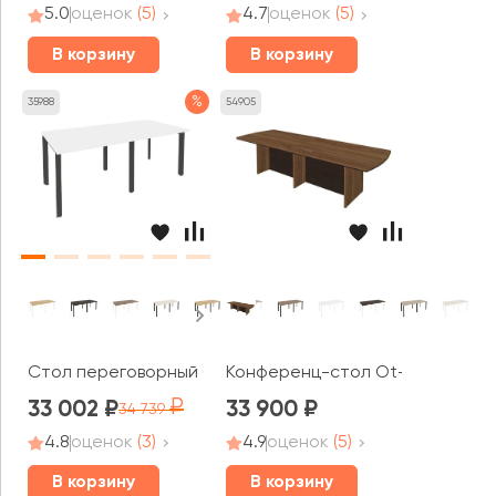
5.0
оценок
(5)
4.7
оценок
(5)
В корзину
В корзину
%
35988
54905
Стол переговорный (2 столешницы) на П-образном м/к 
Конференц-стол Ot-13 On.Top
33 002
33 900
34 739
4.8
оценок
(3)
4.9
оценок
(5)
В корзину
В корзину