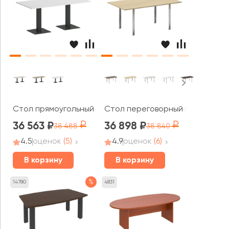
Стол прямоугольный VR.SP-5-180.2 Хоум Офис / Home O
Стол переговорный на П-обр. м
36 563
36 898
38 488
38 840
4.5
оценок
(5)
4.9
оценок
(6)
В корзину
В корзину
%
14780
4831