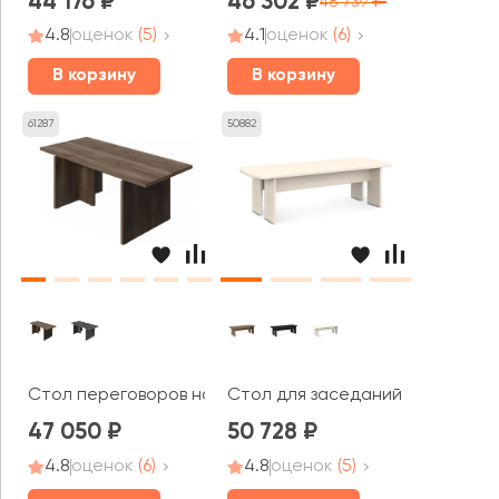
44 176
46 302
48 739
4.8
оценок
(5)
4.1
оценок
(6)
В корзину
В корзину
61287
50882
Стол переговоров на 6 человек / брифинг Фестус / Fe
Стол для заседаний V-105 Vas
47 050
50 728
4.8
оценок
(6)
4.8
оценок
(5)