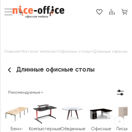
Главная
>
Каталог мебели
>
Офисные столы
>
Длинные офисные 
Длинные офисные столы
Рекомендуемые
Бенч-
Компьютерные
Обеденные
Офисные
Письме