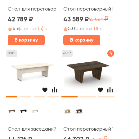
Стол для переговоров 301x111x75 Дин-Р
Стол переговорный LT.SP-2 240
42 789
43 589
45 884
4.6
оценок
(5)
5.0
оценок
(1)
В корзину
В корзину
%
50881
64513
Стол для заседаний V-104 Vasanta
Стол переговорный 180 Корнер 