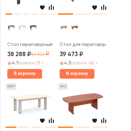
Стол переговорный 1800x1100x750 Фёст / First
Стол для переговоров ПТ 153 Pa
38 288
39 473
40 303
4.7
оценок
(1)
4.3
оценок
(4)
В корзину
В корзину
50879
4842