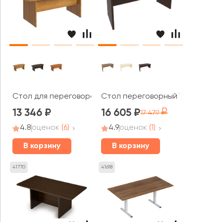
Стол для переговоров ФР 154 Formula
Стол переговорный 1800x900x76
13 346
16 605
17 479
4.8
оценок
(6)
4.9
оценок
(1)
В корзину
В корзину
41770
41618