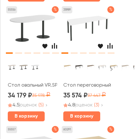
%
%
55556
35989
Стол овальный VR.SP-5-180.1 Хоум Офис / Home Office
Стол переговорный (2 столешни
34 179
35 574
35 978
37 447
4.5
оценок
(5)
4.8
оценок
(3)
В корзину
В корзину
%
%
55557
60291