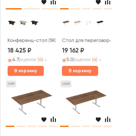
Конференц-стол (1800*900*750) 4СК.018 ТАЙМ-МАКС / 
Стол для переговоров (1800*90
18 425
19 162
4.7
оценок
(4)
5.0
оценок
(4)
В корзину
В корзину
41619
41620