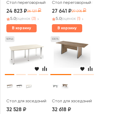
Стол переговорный на О-образном м/к 1980x980x750 Он
Стол переговорный LT.SP-1 2400
24 823
27 641
26 129
29 096
5.0
оценок
(3)
5.0
оценок
(1)
В корзину
В корзину
50946
53074
Стол для заседаний V-101 Vasanta
Стол для заседаний НТМ-200.9
32 528
32 618