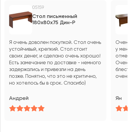
05159
Стол письменный
180x80x75 Дин-Р
Я очень доволен покупкой. Стол очень
Очень 
устойчивый, крепкий. Стол стоит
у меня
своих денег, и сделано очень хорошо!
отмети
Есть замечание по доставке - немного
Очень 
задержались и привезли на день
блести
позже. Понятно, что это не критично,
очень 
но хотелось бы в срок. Спасибо)
Андрей
Ян