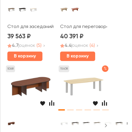
Стол для заседаний V-102 Vasanta
Стол для переговоров ПТ 154 Pa
39 563
40 391
4.7
оценок
(5)
4.4
оценок
(4)
В корзину
В корзину
%
5068
15408