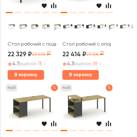
Стол рабочий с подвесной тумбой 1 открытой нишей и
Стол рабочий с опорным стелл
22 329
22 414
23 505
23 594
4.7
оценок
(1)
4.3
оценок
(9)
В корзину
В корзину
%
%
94633
94635