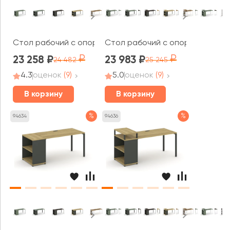
Стол рабочий с опорным стеллажом CN.SP-203 1800x7
Стол рабочий с опорным стелла
23 258
23 983
24 482
25 245
4.3
оценок
(9)
5.0
оценок
(9)
В корзину
В корзину
%
%
94634
94636