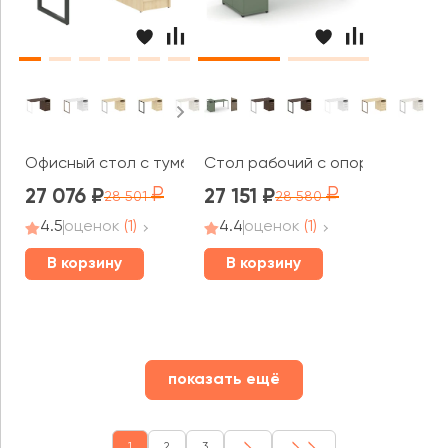
Офисный стол с тумбой на О-образном м/к 1412x720x7
Стол рабочий с опорным распаш
27 076
27 151
28 501
28 580
4.5
оценок
(1)
4.4
оценок
(1)
В корзину
В корзину
показать ещё
1
2
3