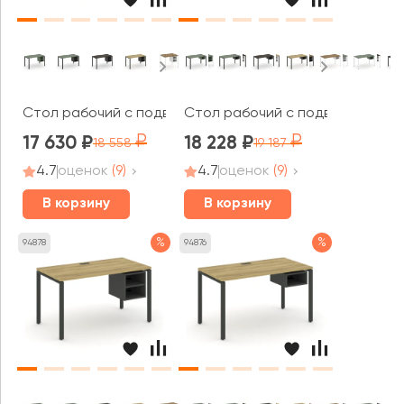
Стол рабочий с подвесной тумбой с 2 открытыми ниш
Стол рабочий с подвесной тумб
17 630
18 228
18 558
19 187
4.7
оценок
(9)
4.7
оценок
(9)
В корзину
В корзину
%
%
94878
94876