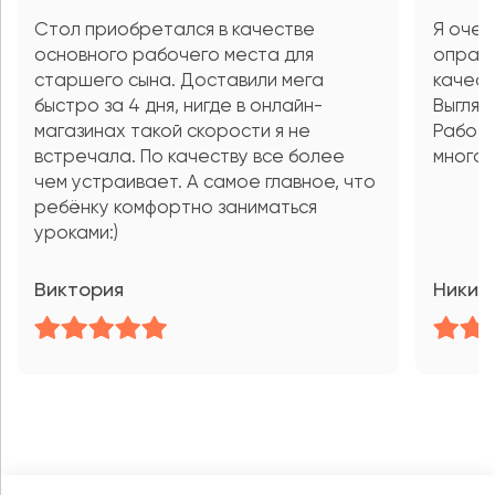
Стол приобретался в качестве
Я очен
основного рабочего места для
оправд
старшего сына. Доставили мега
качест
быстро за 4 дня, нигде в онлайн-
Выгляд
магазинах такой скорости я не
Работа
встречала. По качеству все более
много 
чем устраивает. А самое главное, что
ребёнку комфортно заниматься
уроками:)
Виктория
Никит