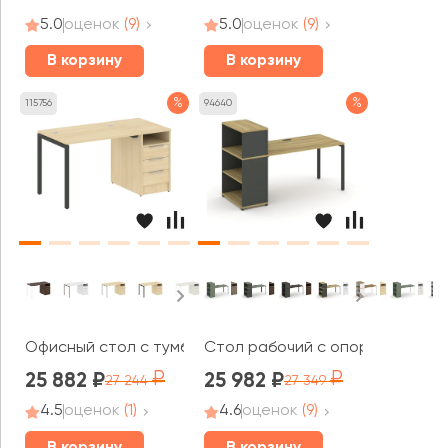
5.0
оценок
(9)
5.0
оценок
(9)
В корзину
В корзину
%
%
115756
94640
Офисный стол с тумбой на П-образном м/к 1412x720x7
Стол рабочий с опорным стелла
25 882
25 982
27 244
27 349
4.5
оценок
(1)
4.6
оценок
(9)
В корзину
В корзину