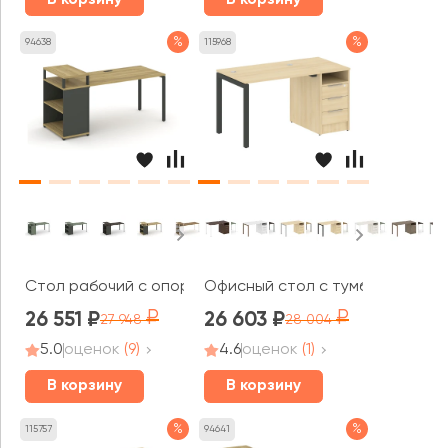
%
%
94638
115968
Стол рабочий с опорным стеллажом с верх. горизонто
Офисный стол с тумбой на П-об
26 551
26 603
27 948
28 004
5.0
оценок
(9)
4.6
оценок
(1)
В корзину
В корзину
%
%
115757
94641