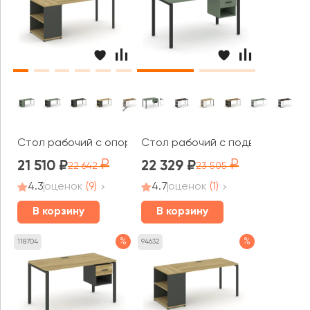
Стол рабочий с опорным стеллажом CN.SP-201 1400x7
Стол рабочий с подвесной тумб
21 510
22 329
22 642
23 505
4.3
оценок
(9)
4.7
оценок
(1)
В корзину
В корзину
%
%
118704
94632