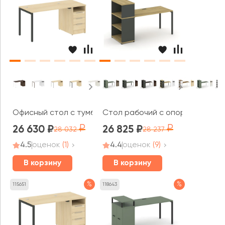
Офисный стол с тумбой на П-образном м/к 1612x720x7
Стол рабочий с опорным стелла
26 630
26 825
28 032
28 237
4.5
оценок
(1)
4.4
оценок
(9)
В корзину
В корзину
%
%
115651
118643