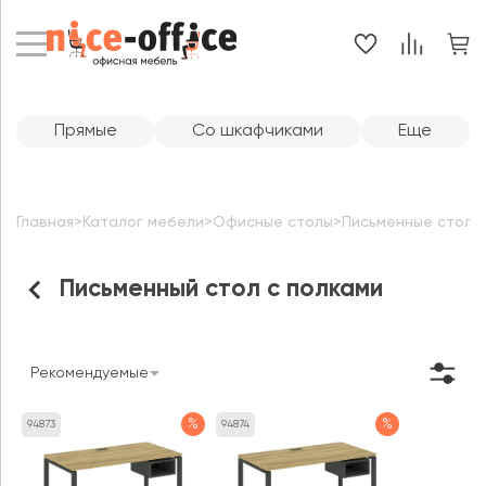
Прямые
Со шкафчиками
Еще
Главная
>
Каталог мебели
>
Офисные столы
>
Письменные столы
Письменный стол с полками
Рекомендуемые
%
%
94873
94874