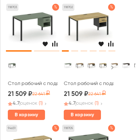
%
%
118703
118702
Стол рабочий с подвесной тумбой 1 открытой нишей и 
Стол рабочий с подвесной тумб
21 509
21 509
22 641
22 641
4.7
оценок
(1)
4.7
оценок
(1)
В корзину
В корзину
%
%
94631
118705