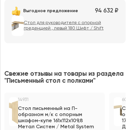
94 632 ₽
Выгодное предложение
Стол для руководителя с опорной
греденцией , левый 180 Шифт / Shift
Свежие отзывы на товары из раздела
"Письменный стол с полками"
14931
602
Стол письменный на П-
Ст
образном м/к с опорным
оп
шкафом-купе 161x112x109,8
17
Метал Систем / Metal System
Дир