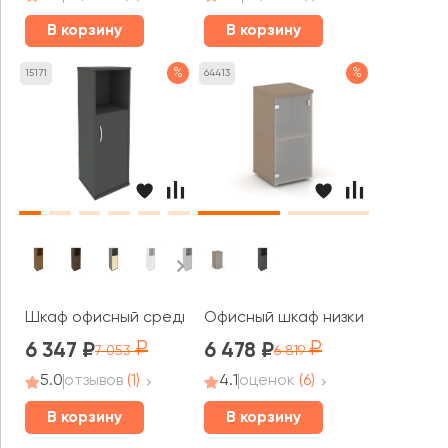
В корзину
В корзину
%
%
15171
64413
Шкаф офисный средний узкий правый 1 низкая дверь ЛД
Офисный шкаф низкий узкий левы
6 347
6 478
7 053
6 819
5.0
отзывов
(1)
4.1
оценок
(6)
В корзину
В корзину