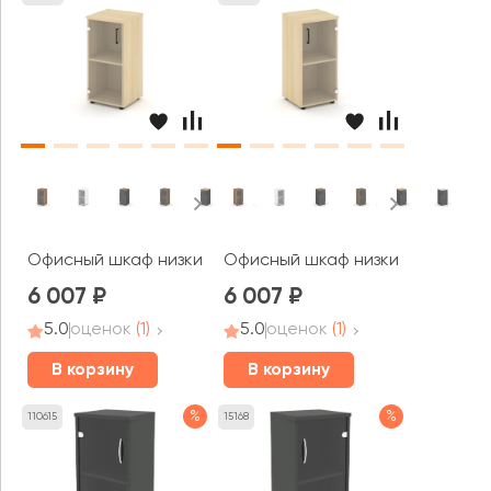
Офисный шкаф низкий узкий левый прозр. стекло 400x4
Офисный шкаф низкий узкий пра
6 007
6 007
5.0
оценок
(1)
5.0
оценок
(1)
В корзину
В корзину
%
%
110615
15168