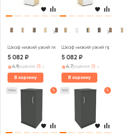
Шкаф низкий узкий левый закрытый 400x400x833 зад. с
Шкаф низкий узкий правый закр
5 082
5 082
4.9
оценок
(1)
4.7
оценок
(1)
В корзину
В корзину
%
%
110614
15167