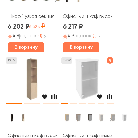
Шкаф 1 узкая секция, 1 ниша CN.STU-113 W 420x420x45
Офисный шкаф высокий узкий ле
6 202
6 217
6 528
4.8
оценок
(1)
4.9
оценок
(1)
В корзину
В корзину
%
15032
35829
Офисный шкаф высокий узкий правый 1 низкая дверь ЛД
Офисный шкаф низкий узкий лев