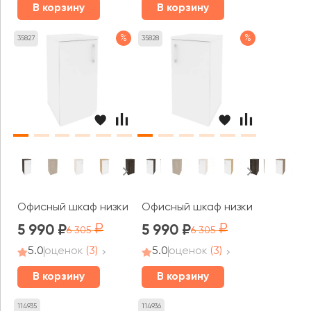
В корзину
В корзину
%
%
35827
35828
Офисный шкаф низкий узкий левый (1 низкий фасад ЛДС
Офисный шкаф низкий узкий пра
5 990
5 990
6 305
6 305
5.0
оценок
(3)
5.0
оценок
(3)
В корзину
В корзину
114935
114936