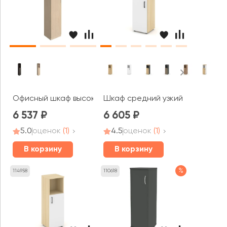
Офисный шкаф высокий узкий правый 1 средняя дверь 
Шкаф средний узкий левый закр
6 537
6 605
5.0
оценок
(1)
4.5
оценок
(1)
В корзину
В корзину
%
114958
110618