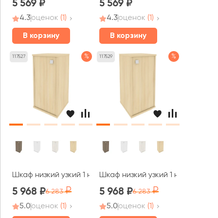
5 569
5 569
4.3
оценок
(1)
4.3
оценок
(1)
В корзину
В корзину
%
%
117527
117529
Шкаф низкий узкий 1 низкая дверь ЛДСП левый 412x410x
Шкаф низкий узкий 1 низкая две
5 968
5 968
6 283
6 283
5.0
оценок
(1)
5.0
оценок
(1)