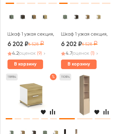
Шкаф 1 узкая секция, 1 ниша CN.STU-113 A 420x420x450
Шкаф 1 узкая секция, 1 ниша CN
6 202
6 202
6 528
6 528
4.2
оценок
(9)
4.7
оценок
(1)
В корзину
В корзину
%
118984
110594