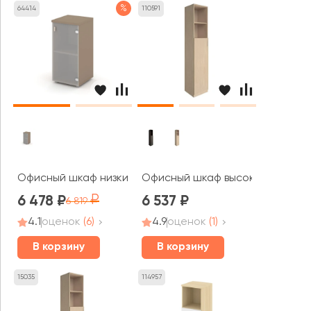
%
64414
110591
Офисный шкаф низкий узкий правый (1 низкий фасад ст
Офисный шкаф высокий узкий ле
6 478
6 537
6 819
4.1
оценок
(6)
4.9
оценок
(1)
В корзину
В корзину
15035
114957