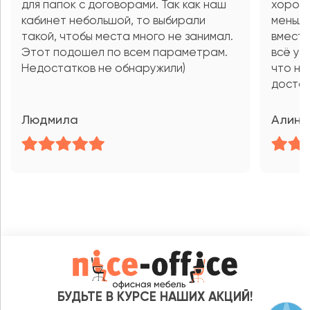
для папок с договорами. Так как наш
хороши
кабинет небольшой, то выбирали
меньше
такой, чтобы места много не занимал.
вмести
Этот подошел по всем параметрам.
всё ум
Недостатков не обнаружили)
что не
достав
Людмила
Алина
БУДЬТЕ В КУРСЕ НАШИХ АКЦИЙ!