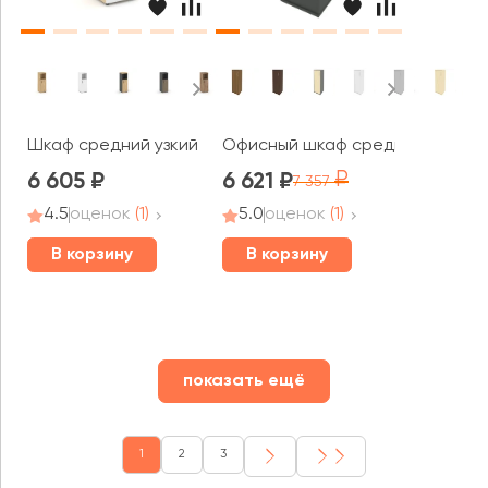
Шкаф средний узкий правый закрытый с нишей 400x400x
Офисный шкаф средний узкий ле
6 605
6 621
7 357
4.5
оценок
(1)
5.0
оценок
(1)
В корзину
В корзину
показать ещё
1
2
3