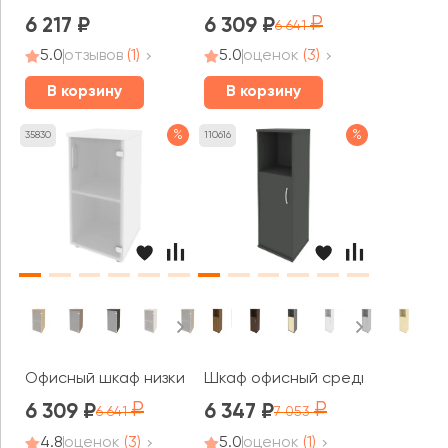
6 217
6 309
6 641
5.0
отзывов
(1)
5.0
оценок
(3)
В корзину
В корзину
%
%
35830
110616
Офисный шкаф низкий узкий правый (1 низкий фасад ст
Шкаф офисный средний узкий ле
6 309
6 347
6 641
7 053
4.8
оценок
(3)
5.0
оценок
(1)