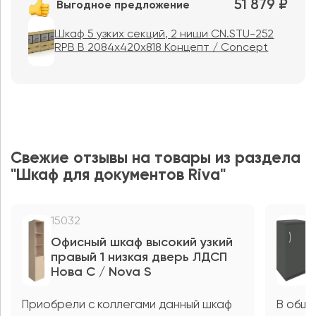
51 879 ₽
Выгодное предложение
Шкаф 5 узких секций, 2 ниши CN.STU-252
RPB B 2084x420x818 Концепт / Concept
Свежие отзывы на товары из раздела
"Шкаф для документов Riva"
15032
1
Офисный шкаф высокий узкий
О
правый 1 низкая дверь ЛДСП
п
Нова С / Nova S
Р
Приобрели с коллегами данный шкаф
В обще