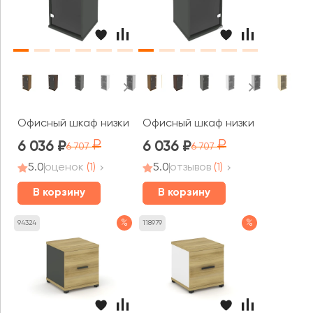
Офисный шкаф низкий узкий левый 1 низкая дверь стекло
Офисный шкаф низкий узкий прав
6 036
6 036
6 707
6 707
5.0
оценок
(1)
5.0
отзывов
(1)
В корзину
В корзину
%
%
94324
118979