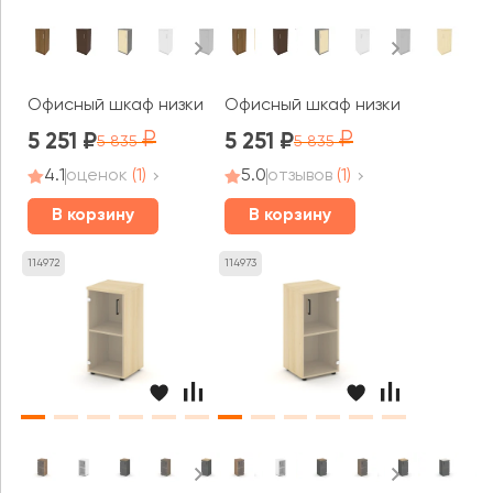
Офисный шкаф низкий узкий левый 1 низкая дверь ЛДСП 
Офисный шкаф низкий узкий прав
5 251
5 251
5 835
5 835
4.1
оценок
(1)
5.0
отзывов
(1)
В корзину
В корзину
114972
114973