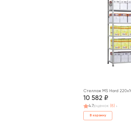
Стеллаж MS Hard 220x1
10 582
4.7
оценок
(8)
В корзину