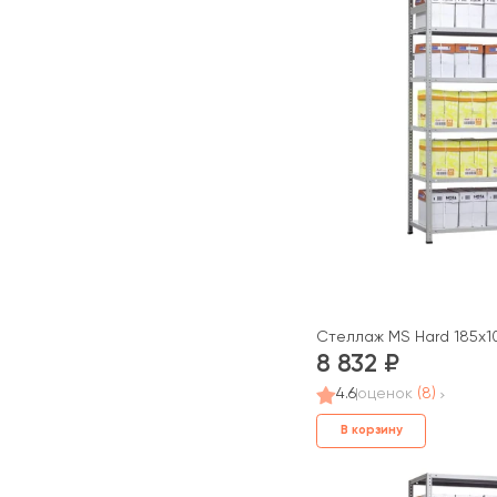
Стеллаж MS Hard 185x10
8 832
4.6
оценок
(8)
В корзину