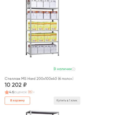
В наличии
Стеллаж MS Hard 200x100x40 (6 полок)
10 202
4.6
оценок
(8)
В корзину
Купить в 1 клик