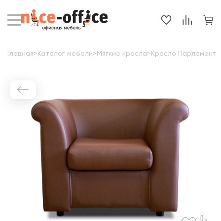
Главная
>
Каталог мебели
>
Мягкие кресла
>
Кресло Парламент